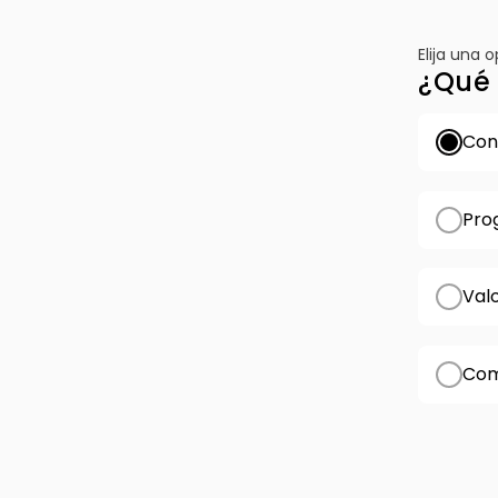
Elija una 
¿Qué 
Conf
Pro
Val
Com