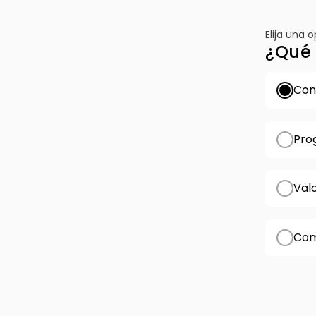
Elija una 
¿Qué 
Conf
Pro
Val
Com