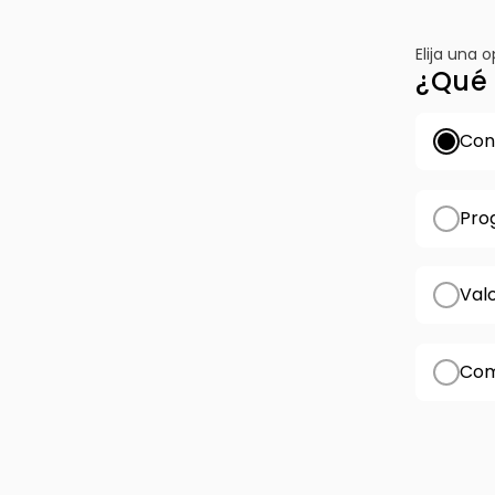
Elija una 
¿Qué 
Conf
Pro
Val
Com