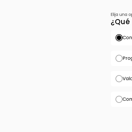
Elija una 
¿Qué 
Conf
Pro
Val
Com