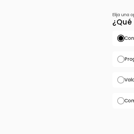
Elija una 
¿Qué 
Conf
Pro
Val
Com