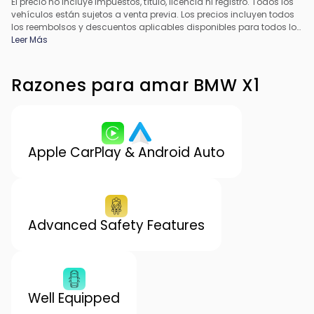
El precio no incluye impuestos, título, licencia ni registro. Todos los
vehículos están sujetos a venta previa. Los precios incluyen todos
los reembolsos y descuentos aplicables disponibles para todos los
consumidores; pueden aplicarse reembolsos adicionales. Es
Leer Más
posible que los precios no sean compatibles con ofertas
especiales de financiamiento. Todos los precios incluyen la tarifa
de procesamiento del concesionario. El precio real del
Razones para amar BMW X1
concesionario puede variar.
Apple CarPlay & Android Auto
Advanced Safety Features
Well Equipped