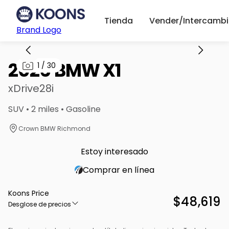
Tienda
Vender/Intercambi
Brand Logo
2026 BMW X1
1
/
30
xDrive28i
SUV • 2 miles • Gasoline
Crown BMW Richmond
Estoy interesado
Comprar en línea
Koons Price
$48,619
Desglose de precios