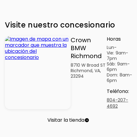
Visite nuestro concesionario
Horas
Crown
BMW
Lun-
Vie:
9am-
Richmond
7pm
Sáb:
9am-
8710 W Broad ST
6pm
Richmond, VA,
Dom:
8am-
23294
6pm
Teléfono
:
804-207-
4692
Visitar la tienda