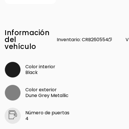
Información
del
Inventario
:
CRB260554
V
vehículo
Color interior
Black
Color exterior
Dune Grey Metallic
Número de puertas
4