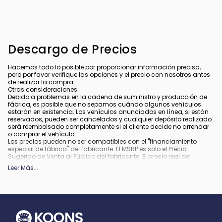
Descargo de Precios
Hacemos todo lo posible por proporcionar información precisa,
pero por favor verifique las opciones y el precio con nosotros antes
de realizar la compra.
Otras consideraciones
Debido a problemas en la cadena de suministro y producción de
fábrica, es posible que no sepamos cuándo algunos vehículos
estarán en existencia. Los vehículos anunciados en línea, si están
reservados, pueden ser cancelados y cualquier depósito realizado
será reembolsado completamente si el cliente decide no arrendar
o comprar el vehículo.
Los precios pueden no ser compatibles con el "financiamiento
especial de fábrica" del fabricante. El MSRP es solo el Precio
Sugerido de Venta al Público del fabricante. El precio real del
concesionario puede variar.
Leer Más
...
Debido a la disponibilidad, algunas imágenes y opciones
mostradas pueden ser imágenes de archivo o ejemplos y podrían
no reflejar el color exacto del vehículo, acabados, opciones u otras
especificaciones.
Todos los vehículos están sujetos a venta previa.
Todo financiamiento está sujeto a crédito aprobado.