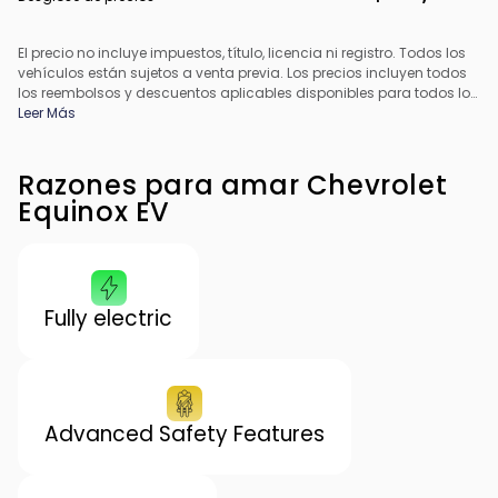
El precio no incluye impuestos, título, licencia ni registro. Todos los
vehículos están sujetos a venta previa. Los precios incluyen todos
los reembolsos y descuentos aplicables disponibles para todos los
consumidores; pueden aplicarse reembolsos adicionales. Es
Leer Más
posible que los precios no sean compatibles con ofertas
especiales de financiamiento. Todos los precios incluyen la tarifa
de procesamiento del concesionario. El precio real del
Razones para amar Chevrolet
concesionario puede variar.
Equinox EV
Fully electric
Advanced Safety Features