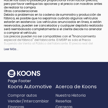
Hacemos todo lo posible por proporcionar información precisa,
pero por favor verifique las opciones y el precio con nosotros antes
de realizar la compra.
Otras consideraciones
Debido a problemas en la cadena de suministro y producción de
fábrica, es posible que no sepamos cuándo algunos vehículos
estarán en existencia. Los vehículos anunciados en línea, si están
reservados, pueden ser cancelados y cualquier depósito realizado
será reembolsado completamente si el cliente decide no arrendar
o comprar el vehículo.
Los precios pueden no ser compatibles con el "financiamiento
especial de fábrica" del fabricante. El MSRP es solo el Precio
Sugerido de Venta al Público del fabricante. El precio real del
concesionario puede variar.
Leer Más
...
Debido a la disponibilidad, algunas imágenes y opciones
mostradas pueden ser imágenes de archivo o ejemplos y podrían
no reflejar el color exacto del vehículo, acabados, opciones u otras
especificaciones.
Todos los vehículos están sujetos a venta previa.
Todo financiamiento está sujeto a crédito aprobado.
Qué está incluido
:
Page Footer
Todos los precios incluyen los descuentos y estímulos aplicables.
Pueden aplicar descuentos y estímulos adicionales para aquellos
Koons Automotive
Acerca de Koons
que califiquen. Cualquier incentivo o precio puede depender de los
períodos del programa de incentivos del fabricante, los cuales
Comprar autos
Nuestra Historia
pueden variar o expirar.
Qué no está incluido
:
Vender/Intercambiar
Reseñas
Los precios no incluyen impuestos, etiquetas, título, registro, tarifa
Finanzas
Carreras
de archivo electrónico y tarifa de procesamiento de $995 en