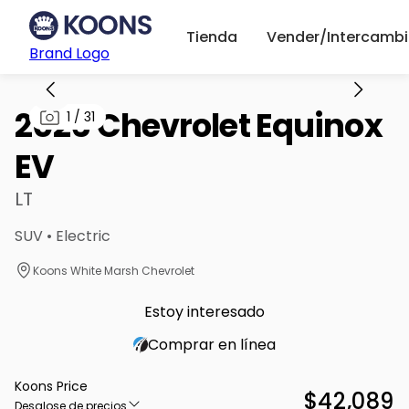
Tienda
Vender/Intercambi
Brand Logo
2026 Chevrolet Equinox
1
/
31
EV
LT
SUV • Electric
Koons White Marsh Chevrolet
Estoy interesado
Comprar en línea
Koons Price
$42,089
Desglose de precios