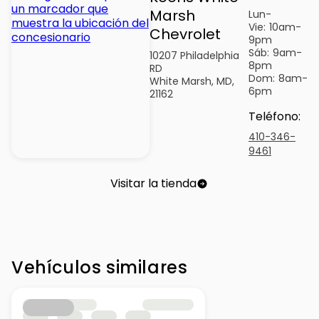
Marsh
Lun-
Vie:
10am-
Chevrolet
9pm
Sáb:
9am-
10207 Philadelphia
8pm
RD
Dom:
8am-
White Marsh, MD,
6pm
21162
Teléfono
:
410-346-
9461
Visitar la tienda
Vehículos similares