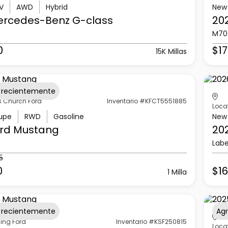
V
AWD
Hybrid
New
ercedes-Benz
G-class
20
M70
0
$17
15K Millas
 recientemente
s Church Ford
Inventario #KFCT5551885
Loca
upe
RWD
Gasoline
New
rd
Mustang
20
Labe
5
0
$16
1 Milla
 recientemente
Ag
ling Ford
Inventario #KSF250815
Loca