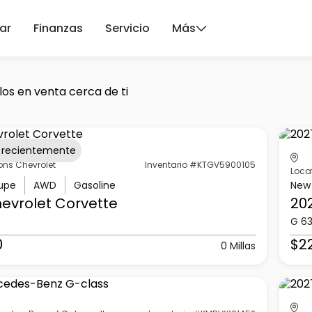
ar
Finanzas
Servicio
Más
los en venta cerca de ti
 recientemente
ons Chevrolet
Inventario #KTGV5900105
Loca
upe
AWD
Gasoline
New
evrolet
Corvette
20
G 6
0
$2
0 Millas