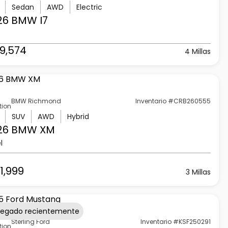
Sedan
AWD
Electric
26 BMW
I7
9,574
4 Millas
BMW Richmond
Inventario #CRB260555
tion
SUV
AWD
Hybrid
26 BMW
XM
l
1,999
3 Millas
regado recientemente
Sterling Ford
Inventario #KSF250291
tion