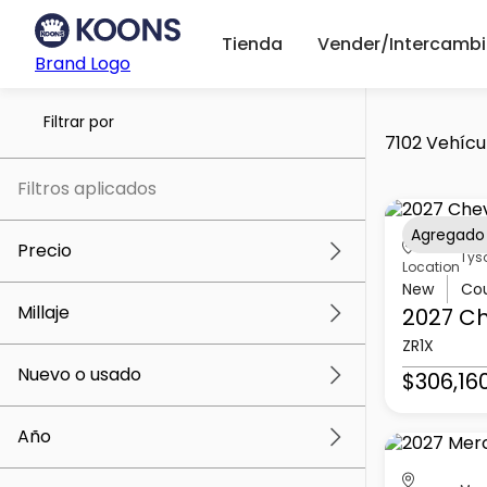
Tienda
Vender/Intercambi
Brand Logo
Filtrar por
7102 Vehícu
Filtros aplicados
Agregado
Precio
Tys
Location
New
Co
Millaje
2027 Ch
$5k
$307k
ZR1X
Nuevo o usado
$306,16
0 mi
259k mi
Año