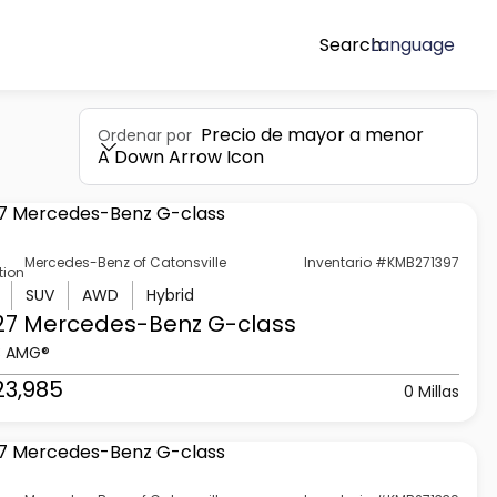
Search
Language
Precio de mayor a menor
Ordenar por
A Down Arrow Icon
Mercedes-Benz of Catonsville
Inventario #KMB271397
tion
SUV
AWD
Hybrid
27 Mercedes-Benz
G-class
3 AMG®
23,985
0 Millas