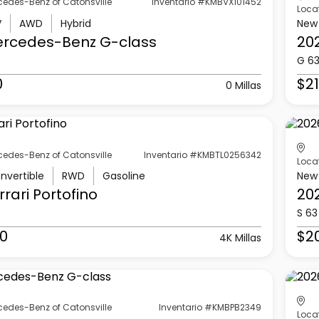
cedes-Benz of Catonsville
Inventario #KMBVX101452
Loca
V
AWD
Hybrid
New
ercedes-Benz
G-class
20
G 6
0
$21
0 Millas
cedes-Benz of Catonsville
Inventario #KMBTL0256342
Loca
nvertible
RWD
Gasoline
New
rrari
Portofino
20
S 63
0
$2
4K Millas
cedes-Benz of Catonsville
Inventario #KMBPB2349
Loca