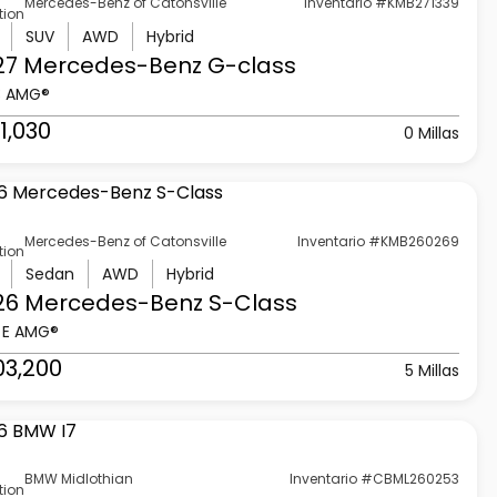
Mercedes-Benz of Catonsville
Inventario #KMB271339
tion
SUV
AWD
Hybrid
27 Mercedes-Benz
G-class
3 AMG®
1,030
0 Millas
Mercedes-Benz of Catonsville
Inventario #KMB260269
tion
Sedan
AWD
Hybrid
26 Mercedes-Benz
S-Class
 E AMG®
03,200
5 Millas
BMW Midlothian
Inventario #CBML260253
tion