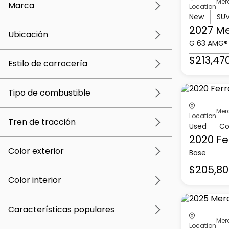
Mer
Marca
Location
New
SU
2027 M
Ubicación
G 63 AMG®
$213,47
Estilo de carrocería
Tipo de combustible
Mer
Location
Tren de tracción
Used
Co
2020 Fe
Color exterior
Base
$205,80
Color interior
Características populares
Mer
Location