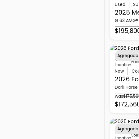
Used
SU
2025 M
G 63 AMG®
$195,80
Agregado
Fall
Location
New
Co
2026 Fo
Dark Horse
was
$175,56
$172,56
Agregado
Ster
Location