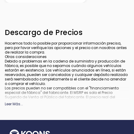
Descargo de Precios
Hacemos todo lo posible por proporcionar información precisa,
pero por favor verifique las opciones y el precio con nosotros antes
de realizar la compra.
Otras consideraciones
Debido a problemas en la cadena de suministro y producción de
fábrica, es posible que no sepamos cuándo algunos vehículos
estarán en existencia. Los vehículos anunciados en línea, si están
reservados, pueden ser cancelados y cualquier depósito realizado
será reembolsado completamente si el cliente decide no arrendar
o comprar el vehículo.
Los precios pueden no ser compatibles con el "financiamiento
especial de fábrica" del fabricante. El MSRP es solo el Precio
Sugerido de Venta al Público del fabricante. El precio real del
concesionario puede variar.
Leer Más
...
Debido a la disponibilidad, algunas imágenes y opciones
mostradas pueden ser imágenes de archivo o ejemplos y podrían
no reflejar el color exacto del vehículo, acabados, opciones u otras
especificaciones.
Todos los vehículos están sujetos a venta previa.
Todo financiamiento está sujeto a crédito aprobado.