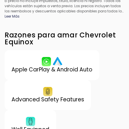
El precio no incluye impuestos, título, licencia ni registro. Todos los
vehículos están sujetos a venta previa. Los precios incluyen todos
los reembolsos y descuentos aplicables disponibles para todos los
consumidores; pueden aplicarse reembolsos adicionales. Es
Leer Más
posible que los precios no sean compatibles con ofertas
especiales de financiamiento. Todos los precios incluyen la tarifa
de procesamiento del concesionario. El precio real del
Razones para amar Chevrolet
concesionario puede variar.
Equinox
Apple CarPlay & Android Auto
Advanced Safety Features