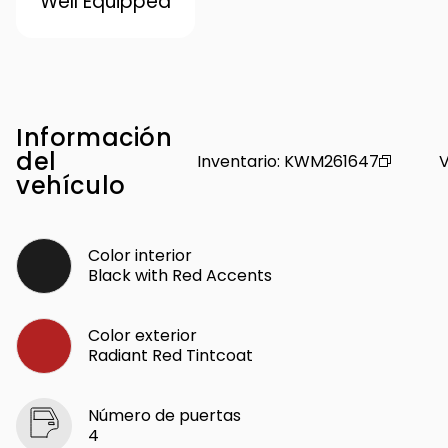
Well Equipped
Información
del
Inventario
:
KWM261647
V
vehículo
Color interior
Black with Red Accents
Color exterior
Radiant Red Tintcoat
Número de puertas
4