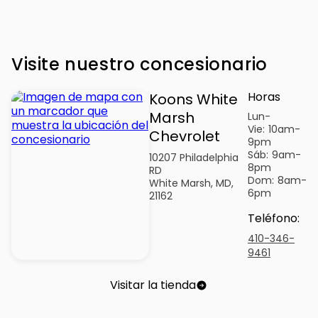
Visite nuestro concesionario
Horas
Koons White
Marsh
Lun-
Vie:
10am-
Chevrolet
9pm
Sáb:
9am-
10207 Philadelphia
8pm
RD
Dom:
8am-
White Marsh, MD,
6pm
21162
Teléfono
:
410-346-
9461
Visitar la tienda