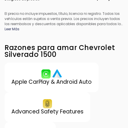
El precio no incluye impuestos, título, licencia ni registro. Todos los
vehículos están sujetos a venta previa. Los precios incluyen todos
los reembolsos y descuentos aplicables disponibles para todos los
consumidores; pueden aplicarse reembolsos adicionales. Es
Leer Más
posible que los precios no sean compatibles con ofertas
especiales de financiamiento. Todos los precios incluyen la tarifa
de procesamiento del concesionario. El precio real del
Razones para amar Chevrolet
concesionario puede variar.
Silverado 1500
Apple CarPlay & Android Auto
Advanced Safety Features