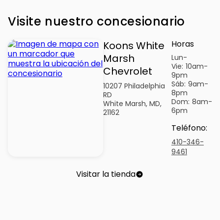
Visite nuestro concesionario
Horas
Koons White
Marsh
Lun-
Vie:
10am-
Chevrolet
9pm
Sáb:
9am-
10207 Philadelphia
8pm
RD
Dom:
8am-
White Marsh, MD,
6pm
21162
Teléfono
:
410-346-
9461
Visitar la tienda