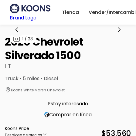
Tienda
Vender/Intercambi
Brand Logo
2026 Chevrolet
1
/
23
Silverado 1500
LT
Truck • 5 miles • Diesel
Koons White Marsh Chevrolet
Estoy interesado
Comprar en línea
Koons Price
$53,560
Desglose de precios