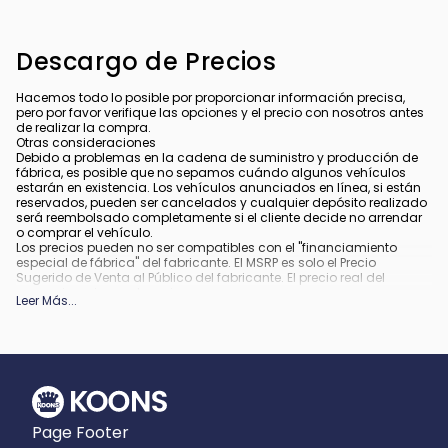
Descargo de Precios
Hacemos todo lo posible por proporcionar información precisa,
pero por favor verifique las opciones y el precio con nosotros antes
de realizar la compra.
Otras consideraciones
Debido a problemas en la cadena de suministro y producción de
fábrica, es posible que no sepamos cuándo algunos vehículos
estarán en existencia. Los vehículos anunciados en línea, si están
reservados, pueden ser cancelados y cualquier depósito realizado
será reembolsado completamente si el cliente decide no arrendar
o comprar el vehículo.
Los precios pueden no ser compatibles con el "financiamiento
especial de fábrica" del fabricante. El MSRP es solo el Precio
Sugerido de Venta al Público del fabricante. El precio real del
concesionario puede variar.
Leer Más
...
Debido a la disponibilidad, algunas imágenes y opciones
mostradas pueden ser imágenes de archivo o ejemplos y podrían
no reflejar el color exacto del vehículo, acabados, opciones u otras
especificaciones.
Todos los vehículos están sujetos a venta previa.
Todo financiamiento está sujeto a crédito aprobado.
Qué está incluido
:
Page Footer
Todos los precios incluyen los descuentos y estímulos aplicables.
Pueden aplicar descuentos y estímulos adicionales para aquellos