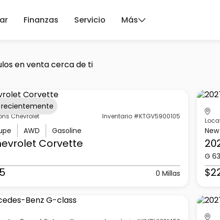
ar
Finanzas
Servicio
Más
los en venta cerca de ti
 recientemente
ons Chevrolet
Inventario #KTGV5900105
Loca
upe
AWD
Gasoline
New
evrolet
Corvette
20
G 6
5
$2
0 Millas