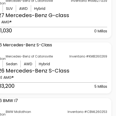
Mercedes-Benz of Catonsville
Inventario #KMB271339
tion
SUV
AWD
Hybrid
27 Mercedes-Benz
G-class
3 AMG®
1,030
0 Millas
Mercedes-Benz of Catonsville
Inventario #KMB260269
tion
Sedan
AWD
Hybrid
26 Mercedes-Benz
S-Class
 E AMG®
03,200
5 Millas
BMW Midlothian
Inventario #CBML260253
tion