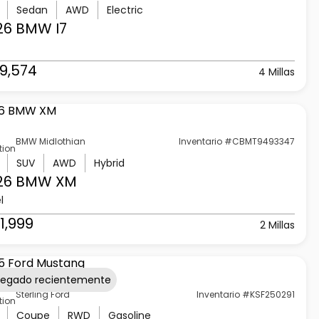
Sedan
AWD
Electric
26 BMW
I7
9,574
4 Millas
BMW Midlothian
Inventario #CBMT9493347
tion
SUV
AWD
Hybrid
26 BMW
XM
l
1,999
2 Millas
regado recientemente
Sterling Ford
Inventario #KSF250291
tion
Coupe
RWD
Gasoline