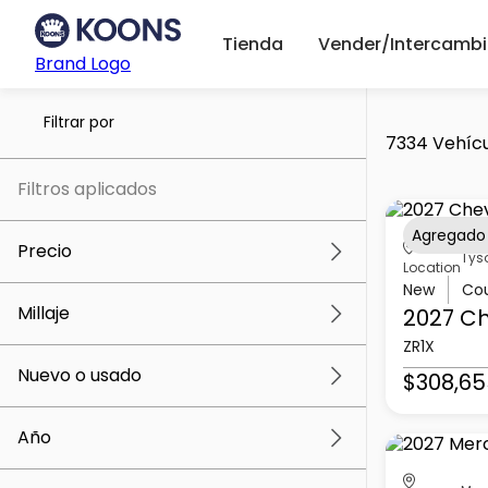
Tienda
Vender/Intercambi
Brand Logo
Filtrar por
7334 Vehícu
Filtros aplicados
Agregado
Precio
Tys
Location
New
Co
Millaje
2027 Ch
$5k
$309k
ZR1X
Nuevo o usado
$308,65
0 mi
219k mi
Año