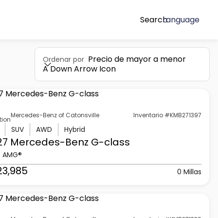
Search
Language
Precio de mayor a menor
Ordenar por
A Down Arrow Icon
Mercedes-Benz of Catonsville
Inventario #KMB271397
tion
SUV
AWD
Hybrid
27 Mercedes-Benz
G-class
3 AMG®
23,985
0 Millas