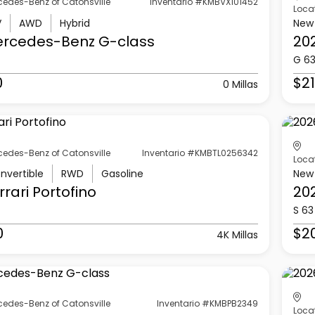
cedes-Benz of Catonsville
Inventario #KMBVX101452
Loca
V
AWD
Hybrid
New
ercedes-Benz
G-class
20
G 6
0
$21
0 Millas
cedes-Benz of Catonsville
Inventario #KMBTL0256342
Loca
nvertible
RWD
Gasoline
New
rrari
Portofino
20
S 63
0
$2
4K Millas
cedes-Benz of Catonsville
Inventario #KMBPB2349
Loca