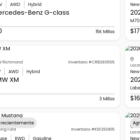
V
AWD
Hybrid
New
ercedes-Benz
G-class
20
M70
0
$17
15K Millas
 Richmond
Inventario #CRB260555
Loca
V
AWD
Hybrid
New
MW
XM
20
Labe
$16
3 Millas
 recientemente
Ag
ling Ford
Inventario #KSF250815
Loca
upe
RWD
Gasoline
New