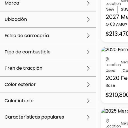
Mer
Marca
Location
New
SU
2027 M
Ubicación
G 63 AMG®
$213,47
Estilo de carrocería
Tipo de combustible
Mer
Location
Tren de tracción
Used
Co
2020 Fe
Color exterior
Base
$210,80
Color interior
Características populares
Mer
Location