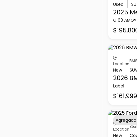
Used
SU
2025 M
G 63 AMG®
$195,80
BMW
Location
New
SU
2026 B
Label
$161,999
Agregado
Ster
Location
New
Co