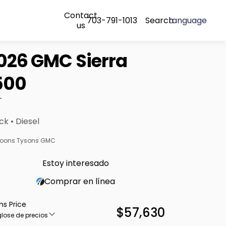
Contact
703-791-1013
Search
Language
us
026 GMC Sierra
500
T
ck • Diesel
oons Tysons GMC
Estoy interesado
Comprar en línea
ns Price
$57,630
lose de precios