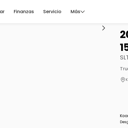
ar
Finanzas
Servicio
Más
2
1
SL
Tru
K
Koo
Desg