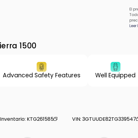
El pr
Todo
prec
apli
Leer
pued
los 
de f
erra 1500
proc
conc
Advanced Safety Features
Well Equipped
Inventario
:
KTG261585
VIN
:
3GTUUDE82TG339547