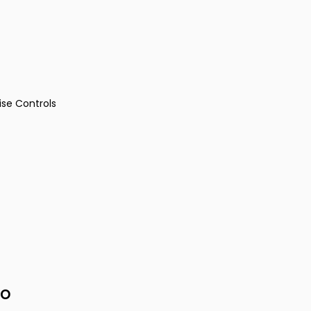
ise Controls
io