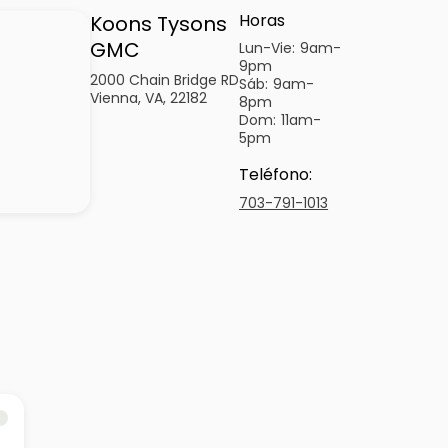
Horas
Koons Tysons
GMC
Lun-Vie:
9am-
9pm
2000 Chain Bridge RD
Sáb:
9am-
Vienna, VA, 22182
8pm
Dom:
11am-
5pm
Teléfono
:
703-791-1013