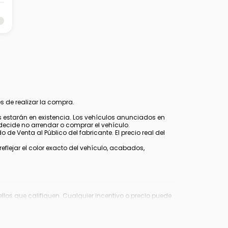
s de realizar la compra.
estarán en existencia. Los vehículos anunciados en
decide no arrendar o comprar el vehículo.
 de Venta al Público del fabricante. El precio real del
lejar el color exacto del vehículo, acabados,
los que califiquen. Cualquier incentivo o precio puede
Virginia, $849 en Richmond, VA y $800 en Maryland.