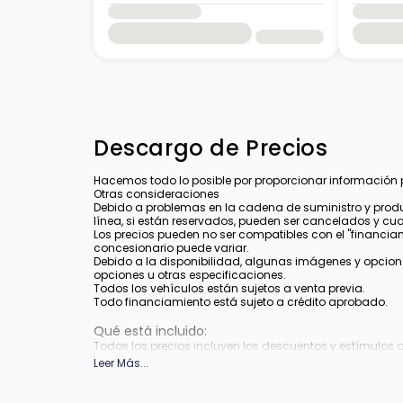
Descargo de Precios
Hacemos todo lo posible por proporcionar información pre
Otras consideraciones
Debido a problemas en la cadena de suministro y produ
línea, si están reservados, pueden ser cancelados y cu
Los precios pueden no ser compatibles con el "financiamie
concesionario puede variar.
Debido a la disponibilidad, algunas imágenes y opcione
opciones u otras especificaciones.
Todos los vehículos están sujetos a venta previa.
Todo financiamiento está sujeto a crédito aprobado.
Qué está incluido
:
Todos los precios incluyen los descuentos y estímulos 
depender de los períodos del programa de incentivos del
Leer Más
...
Qué no está incluido
:
Los precios no incluyen impuestos, etiquetas, título, re