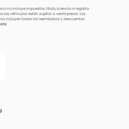
ecio no incluye impuestos, título, licencia ni registro.
s los vehículos están sujetos a venta previa. Los
ios incluyen todos los reembolsos y descuentos
cables disponibles para todos los consumidores;
 Más
en aplicarse reembolsos adicionales. Es posible que
precios no sean compatibles con ofertas especiales
inanciamiento. Todos los precios incluyen la tarifa de
esamiento del concesionario. El precio real del
esionario puede variar.