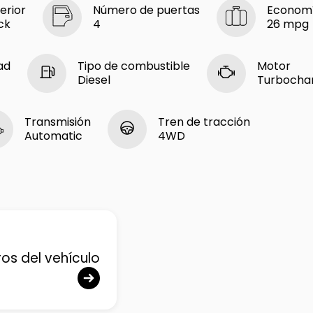
erior
Número de puertas
Economí
ck
4
26 mpg
ad
Tipo de combustible
Motor
Diesel
Turbocharg
Transmisión
Tren de tracción
Automatic
4WD
ros del vehículo