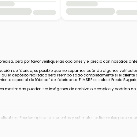
cisa, pero por favor verifique las opciones y el precio con nosotros ante
cción de fábrica, es posible que no sepamos cuándo algunos vehículos 
alquier depósito realizado será reembolsado completamente si el cliente 
nto especial de fábrica" del fabricante. El MSRP es solo el Precio Sugerido
s mostradas pueden ser imágenes de archivo o ejemplos y podrían no ref
aplicables. Pueden aplicar descuentos y estímulos adicionales para aquel
 fabricante, los cuales pueden variar o expirar.
gistro, tarifa de archivo electrónico y tarifa de procesamiento de $995 en 