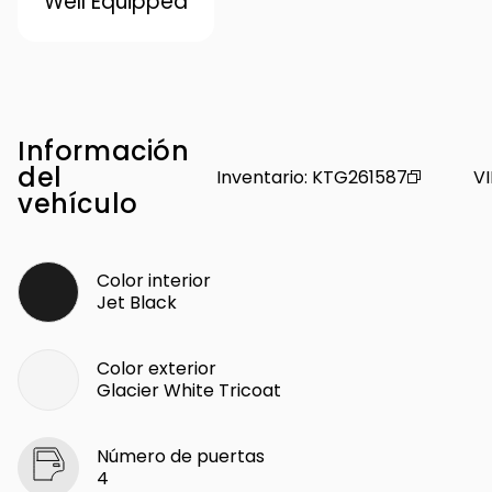
Well Equipped
Información
del
Inventario
:
KTG261587
VI
vehículo
Color interior
Jet Black
Color exterior
Glacier White Tricoat
Número de puertas
4