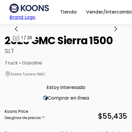
Tienda
Vender/Intercambi
Brand Logo
2026 GMC Sierra 1500
1
/
26
SLT
Truck • Gasoline
Koons Tysons GMC
Estoy interesado
Comprar en línea
Koons Price
$55,435
Desglose de precios