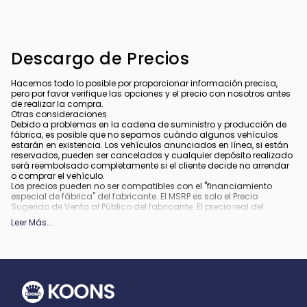
Descargo de Precios
Hacemos todo lo posible por proporcionar información precisa,
pero por favor verifique las opciones y el precio con nosotros antes
de realizar la compra.
Otras consideraciones
Debido a problemas en la cadena de suministro y producción de
fábrica, es posible que no sepamos cuándo algunos vehículos
estarán en existencia. Los vehículos anunciados en línea, si están
reservados, pueden ser cancelados y cualquier depósito realizado
será reembolsado completamente si el cliente decide no arrendar
o comprar el vehículo.
Los precios pueden no ser compatibles con el "financiamiento
especial de fábrica" del fabricante. El MSRP es solo el Precio
Sugerido de Venta al Público del fabricante. El precio real del
concesionario puede variar.
Leer Más
...
Debido a la disponibilidad, algunas imágenes y opciones
mostradas pueden ser imágenes de archivo o ejemplos y podrían
no reflejar el color exacto del vehículo, acabados, opciones u otras
especificaciones.
Todos los vehículos están sujetos a venta previa.
Todo financiamiento está sujeto a crédito aprobado.
Qué está incluido
: