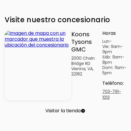
Visite nuestro concesionario
Horas
Koons
Tysons
Lun-
Vie:
9am-
GMC
9pm
Sáb:
9am-
2000 Chain
8pm
Bridge RD
Dom:
11am-
Vienna, VA,
5pm
22182
Teléfono
:
703-791-
1013
Visitar la tienda