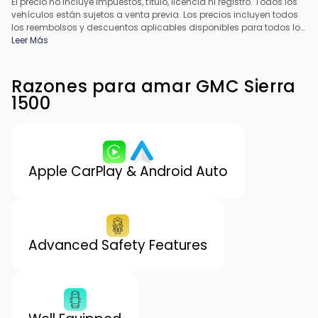
El precio no incluye impuestos, título, licencia ni registro. Todos los
vehículos están sujetos a venta previa. Los precios incluyen todos
los reembolsos y descuentos aplicables disponibles para todos los
consumidores; pueden aplicarse reembolsos adicionales. Es
Leer Más
posible que los precios no sean compatibles con ofertas
especiales de financiamiento. Todos los precios incluyen la tarifa
de procesamiento del concesionario. El precio real del
Razones para amar GMC Sierra
concesionario puede variar.
1500
Apple CarPlay & Android Auto
Advanced Safety Features