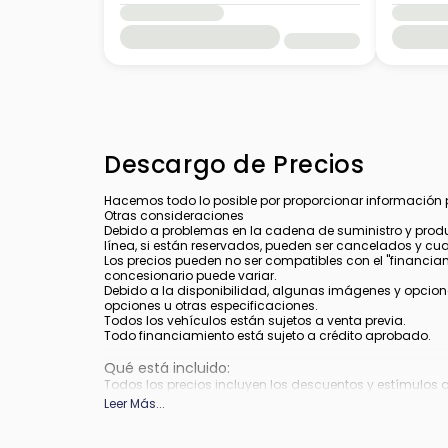
Descargo de Precios
Hacemos todo lo posible por proporcionar información pre
Otras consideraciones
Debido a problemas en la cadena de suministro y produ
línea, si están reservados, pueden ser cancelados y cu
Los precios pueden no ser compatibles con el "financiamie
concesionario puede variar.
Debido a la disponibilidad, algunas imágenes y opcione
opciones u otras especificaciones.
Todos los vehículos están sujetos a venta previa.
Todo financiamiento está sujeto a crédito aprobado.
Qué está incluido
:
Todos los precios incluyen los descuentos y estímulos 
depender de los períodos del programa de incentivos del
Leer Más
...
Qué no está incluido
:
Los precios no incluyen impuestos, etiquetas, título, re