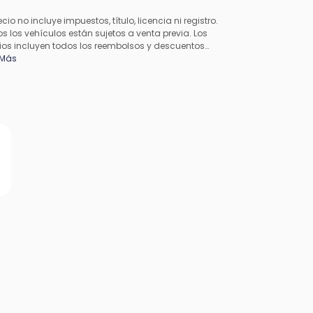
ecio no incluye impuestos, título, licencia ni registro.
s los vehículos están sujetos a venta previa. Los
ios incluyen todos los reembolsos y descuentos
cables disponibles para todos los consumidores;
 Más
en aplicarse reembolsos adicionales. Es posible que
precios no sean compatibles con ofertas especiales
inanciamiento. Todos los precios incluyen la tarifa de
esamiento del concesionario. El precio real del
esionario puede variar.