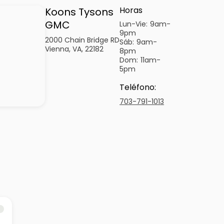
Horas
Koons Tysons
GMC
Lun-Vie:
9am-
9pm
2000 Chain Bridge RD
Sáb:
9am-
Vienna, VA, 22182
8pm
Dom:
11am-
5pm
Teléfono
:
703-791-1013