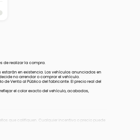
s de realizar la compra.
estarán en existencia. Los vehículos anunciados en
decide no arrendar o comprar el vehículo.
 de Venta al Público del fabricante. El precio real del
lejar el color exacto del vehículo, acabados,
los que califiquen. Cualquier incentivo o precio puede
Virginia, $849 en Richmond, VA y $800 en Maryland.