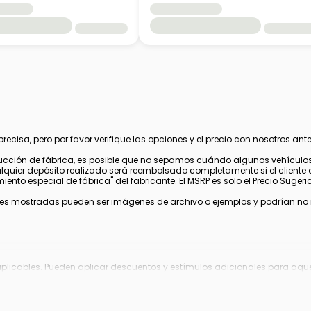
cisa, pero por favor verifique las opciones y el precio con nosotros ante
cción de fábrica, es posible que no sepamos cuándo algunos vehículos 
alquier depósito realizado será reembolsado completamente si el cliente 
nto especial de fábrica" del fabricante. El MSRP es solo el Precio Sugerido
s mostradas pueden ser imágenes de archivo o ejemplos y podrían no ref
aplicables. Pueden aplicar descuentos y estímulos adicionales para aquel
 fabricante, los cuales pueden variar o expirar.
gistro, tarifa de archivo electrónico y tarifa de procesamiento de $995 en 