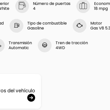
erior
Número de puertas
Economí
White
4
18 mpg
ad
Tipo de combustible
Motor
Gasoline
Gas V8 5.3
Transmisión
Tren de tracción
Automatic
4WD
ros del vehículo