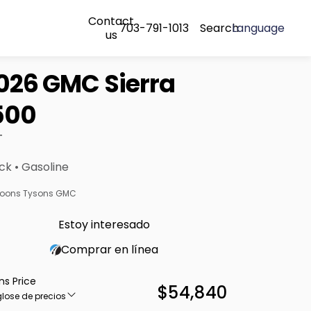
Contact
703-791-1013
Search
Language
us
026 GMC Sierra
500
T
ck • Gasoline
oons Tysons GMC
Estoy interesado
Comprar en línea
ns Price
$54,840
lose de precios