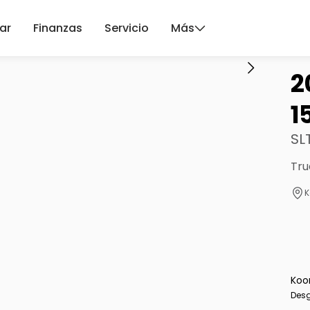
ar
Finanzas
Servicio
Más
2
1
SL
Tru
K
Koo
Desg