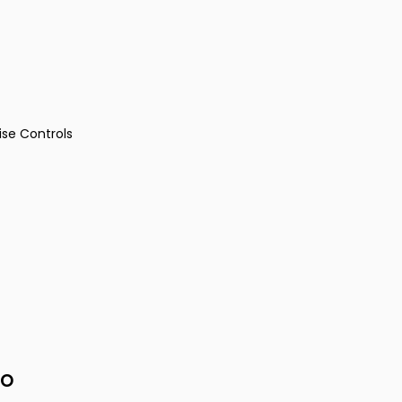
ise Controls
io