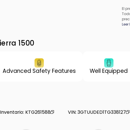
El pr
Todo
prec
apli
Leer
pued
los 
de f
erra 1500
proc
conc
Advanced Safety Features
Well Equipped
Inventario
:
KTG261588
VIN
:
3GTUUDED1TG338127