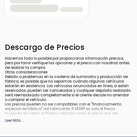
Descargo de Precios
Hacemos todo lo posible por proporcionar información precisa,
pero por favor verifique las opciones y el precio con nosotros antes
de realizar la compra.
Otras consideraciones
Debido a problemas en la cadena de suministro y producción de
fábrica, es posible que no sepamos cuándo algunos vehículos
estarán en existencia. Los vehículos anunciados en línea, si están
reservados, pueden ser cancelados y cualquier depósito realizado
será reembolsado completamente si el cliente decide no arrendar
o comprar el vehículo.
Los precios pueden no ser compatibles con el "financiamiento
especial de fábrica" del fabricante. El MSRP es solo el Precio
Sugerido de Venta al Público del fabricante. El precio real del
concesionario puede variar.
Leer Más
...
Debido a la disponibilidad, algunas imágenes y opciones
mostradas pueden ser imágenes de archivo o ejemplos y podrían
no reflejar el color exacto del vehículo, acabados, opciones u otras
especificaciones.