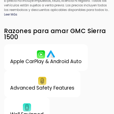
El precio no incluye impuestos, título, licencia ni registro. Todos los
vehículos están sujetos a venta previa. Los precios incluyen todos
los reembolsos y descuentos aplicables disponibles para todos los
consumidores; pueden aplicarse reembolsos adicionales. Es
Leer Más
posible que los precios no sean compatibles con ofertas
especiales de financiamiento. Todos los precios incluyen la tarifa
de procesamiento del concesionario. El precio real del
Razones para amar GMC Sierra
concesionario puede variar.
1500
Apple CarPlay & Android Auto
Advanced Safety Features