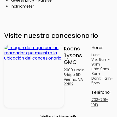
Keyless Entry - Passive
Inclinometer
Visite nuestro concesionario
Horas
Koons
Tysons
Lun-
Vie:
9am-
GMC
9pm
Sáb:
9am-
2000 Chain
8pm
Bridge RD
Dom:
11am-
Vienna, VA,
5pm
22182
Teléfono
:
703-791-
1013
Visitar la tienda