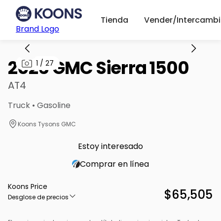
Tienda
Vender/Intercambi
Brand Logo
2026 GMC Sierra 1500
1
/
27
AT4
Truck • Gasoline
Koons Tysons GMC
Estoy interesado
Comprar en línea
Koons Price
$65,505
Desglose de precios