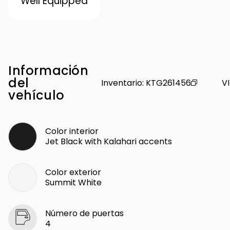
Well Equipped
Información
del
Inventario
:
KTG261456
V
vehículo
Color interior
Jet Black with Kalahari accents
Color exterior
Summit White
Número de puertas
4