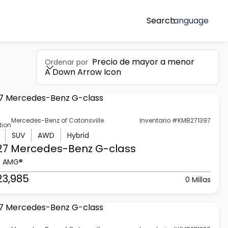
Search
Language
Precio de mayor a menor
Ordenar por
A Down Arrow Icon
Mercedes-Benz of Catonsville
Inventario #KMB271397
tion
SUV
AWD
Hybrid
27 Mercedes-Benz
G-class
3 AMG®
23,985
0 Millas