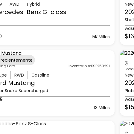
V
AWD
Hybrid
New
ercedes-Benz
G-class
20
Shel
was
0
$16
15K Millas
 recientemente
ling Ford
Inventario #KSF250291
Loca
upe
RWD
Gasoline
New
rd
Mustang
20
er Snake Supercharged
Plat
65
was
$15
13 Millas