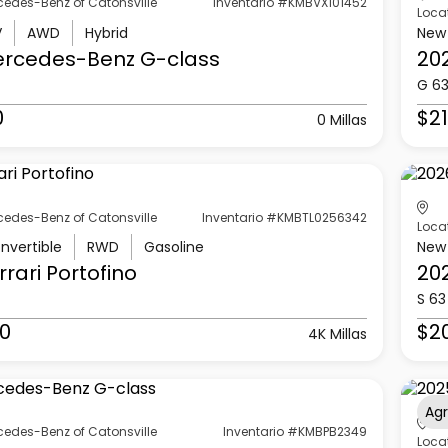
cedes-Benz of Catonsville
Inventario #KMBVX101452
Loca
V
AWD
Hybrid
New
ercedes-Benz
G-class
20
G 6
0
$21
0 Millas
cedes-Benz of Catonsville
Inventario #KMBTL0256342
Loca
nvertible
RWD
Gasoline
New
rrari
Portofino
20
S 63
0
$2
4K Millas
Ag
cedes-Benz of Catonsville
Inventario #KMBPB2349
Loca