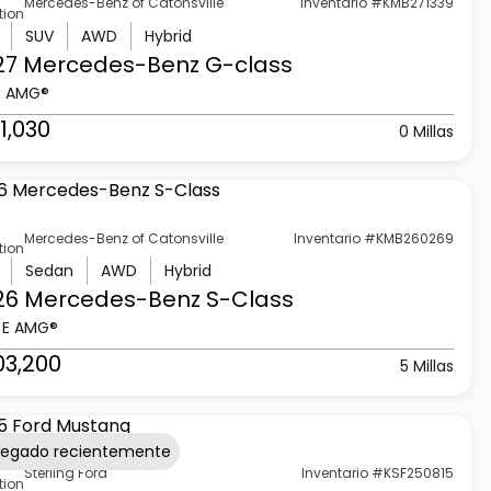
Mercedes-Benz of Catonsville
Inventario #KMB271339
tion
SUV
AWD
Hybrid
27 Mercedes-Benz
G-class
3 AMG®
1,030
0 Millas
Mercedes-Benz of Catonsville
Inventario #KMB260269
tion
Sedan
AWD
Hybrid
26 Mercedes-Benz
S-Class
 E AMG®
03,200
5 Millas
regado recientemente
Sterling Ford
Inventario #KSF250815
tion