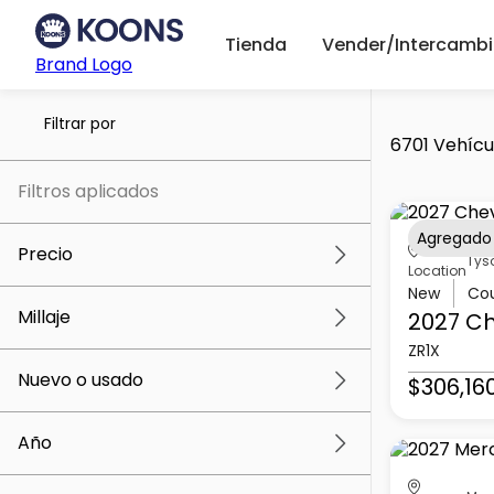
Tienda
Vender/Intercambi
Brand Logo
Filtrar por
6701 Vehícu
Filtros aplicados
Agregado
Precio
Tys
Location
New
Co
Millaje
2027 Ch
$5k
$307k
ZR1X
Nuevo o usado
$306,16
0 mi
259k mi
Año