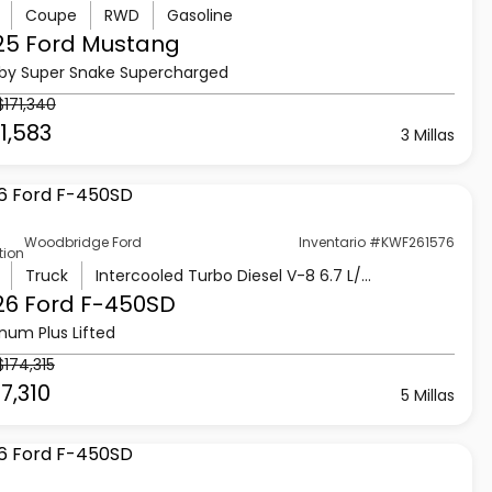
Coupe
RWD
Gasoline
25 Ford
Mustang
by Super Snake Supercharged
$171,340
1,583
3 Millas
Woodbridge Ford
Inventario #KWF261576
tion
Truck
Intercooled Turbo Diesel V-8 6.7 L/406
26 Ford
F-450SD
inum Plus Lifted
$174,315
7,310
5 Millas