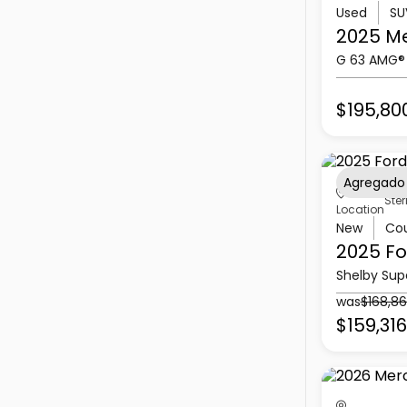
Used
SU
2025 M
G 63 AMG®
$195,80
Agregado
Ster
Location
New
Co
2025 Fo
Shelby Sup
was
$168,8
$159,316