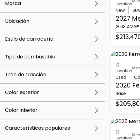
Mer
Marca
Location
New
SU
2027 M
Ubicación
G 63 AMG®
$213,47
Estilo de carrocería
Tipo de combustible
Mer
Location
Tren de tracción
Used
Co
2020 Fe
Color exterior
Base
$205,80
Color interior
Características populares
Mer
Location