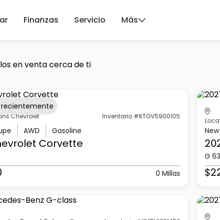
ar
Finanzas
Servicio
Más
los en venta cerca de ti
 recientemente
ons Chevrolet
Inventario #KTGV5900105
Loca
upe
AWD
Gasoline
New
evrolet
Corvette
20
G 6
0
$2
0 Millas