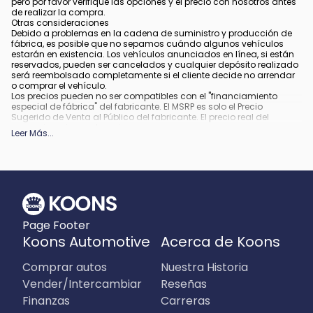
pero por favor verifique las opciones y el precio con nosotros antes
de realizar la compra.
Otras consideraciones
Debido a problemas en la cadena de suministro y producción de
fábrica, es posible que no sepamos cuándo algunos vehículos
estarán en existencia. Los vehículos anunciados en línea, si están
reservados, pueden ser cancelados y cualquier depósito realizado
será reembolsado completamente si el cliente decide no arrendar
o comprar el vehículo.
Los precios pueden no ser compatibles con el "financiamiento
especial de fábrica" del fabricante. El MSRP es solo el Precio
Sugerido de Venta al Público del fabricante. El precio real del
concesionario puede variar.
Leer Más
...
Debido a la disponibilidad, algunas imágenes y opciones
mostradas pueden ser imágenes de archivo o ejemplos y podrían
no reflejar el color exacto del vehículo, acabados, opciones u otras
especificaciones.
Todos los vehículos están sujetos a venta previa.
Todo financiamiento está sujeto a crédito aprobado.
Qué está incluido
:
Page Footer
Todos los precios incluyen los descuentos y estímulos aplicables.
Pueden aplicar descuentos y estímulos adicionales para aquellos
Koons Automotive
Acerca de Koons
que califiquen. Cualquier incentivo o precio puede depender de los
períodos del programa de incentivos del fabricante, los cuales
Comprar autos
Nuestra Historia
pueden variar o expirar.
Qué no está incluido
:
Vender/Intercambiar
Reseñas
Los precios no incluyen impuestos, etiquetas, título, registro, tarifa
Finanzas
Carreras
de archivo electrónico y tarifa de procesamiento de $995 en
Virginia, $849 en Richmond, VA y $800 en Maryland.