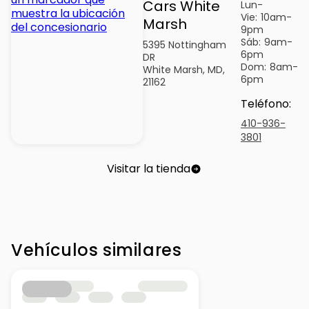
Cars White
Lun-
Vie:
10am-
Marsh
9pm
Sáb:
9am-
5395 Nottingham
6pm
DR
Dom:
8am-
White Marsh, MD,
6pm
21162
Teléfono
:
410-936-
3801
Visitar la tienda
Vehículos similares