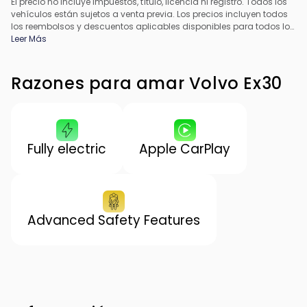
El precio no incluye impuestos, título, licencia ni registro. Todos los
vehículos están sujetos a venta previa. Los precios incluyen todos
los reembolsos y descuentos aplicables disponibles para todos los
consumidores; pueden aplicarse reembolsos adicionales. Es
Leer Más
posible que los precios no sean compatibles con ofertas
especiales de financiamiento. Todos los precios incluyen la tarifa
de procesamiento del concesionario. El precio real del
Razones para amar Volvo Ex30
concesionario puede variar.
Fully electric
Apple CarPlay
Advanced Safety Features