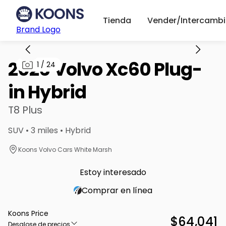
Tienda
Vender/Intercambi
Brand Logo
2026 Volvo Xc60 Plug-
1
/
24
in Hybrid
T8 Plus
SUV • 3 miles • Hybrid
Koons Volvo Cars White Marsh
Estoy interesado
Comprar en línea
Koons Price
$64,041
Desglose de precios