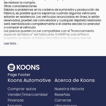
de realizar la compra.
Otras consideraciones
Debido a problemas en la cadena de suministro y producción de
fábrica, es posible que no sepamos cuándo algunos vehículos
estarán en existencia. Los vehículos anunciados en línea, si están
reservados, pueden ser cancelados y cualquier depósito realizado
será reembolsado completamente si el cliente decide no arrendar
o comprar el vehículo.
Los precios pueden no ser compatibles con el "financiamiento
especial de fábrica" del fabricante. El MSRP es solo el Precio
Sugerido de Venta al Público del fabricante. El precio real del
concesionario puede variar.
Leer Más
...
Debido a la disponibilidad, algunas imágenes y opciones
mostradas pueden ser imágenes de archivo o ejemplos y podrían
no reflejar el color exacto del vehículo, acabados, opciones u otras
especificaciones.
Todos los vehículos están sujetos a venta previa.
Todo financiamiento está sujeto a crédito aprobado.
Qué está incluido
:
Page Footer
Todos los precios incluyen los descuentos y estímulos aplicables.
Pueden aplicar descuentos y estímulos adicionales para aquellos
Koons Automotive
Acerca de Koons
que califiquen. Cualquier incentivo o precio puede depender de los
períodos del programa de incentivos del fabricante, los cuales
Comprar autos
Nuestra Historia
pueden variar o expirar.
Qué no está incluido
:
Vender/Intercambiar
Reseñas
Los precios no incluyen impuestos, etiquetas, título, registro, tarifa
Finanzas
Carreras
de archivo electrónico y tarifa de procesamiento de $995 en
Virginia, $849 en Richmond, VA y $800 en Maryland.
Servicio
Ubicaciones