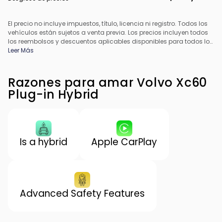
El precio no incluye impuestos, título, licencia ni registro. Todos los
vehículos están sujetos a venta previa. Los precios incluyen todos
los reembolsos y descuentos aplicables disponibles para todos los
consumidores; pueden aplicarse reembolsos adicionales. Es
Leer Más
posible que los precios no sean compatibles con ofertas
especiales de financiamiento. Todos los precios incluyen la tarifa
de procesamiento del concesionario. El precio real del
Razones para amar Volvo Xc60
concesionario puede variar.
Plug-in Hybrid
Is a hybrid
Apple CarPlay
Advanced Safety Features