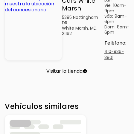
Cars White
Vie:
10am-
Marsh
9pm
Sáb:
9am-
5395 Nottingham
6pm
DR
Dom:
8am-
White Marsh, MD,
6pm
21162
Teléfono
:
410-936-
3801
Visitar la tienda
Vehículos similares