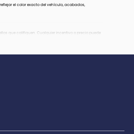
lejar el color exacto del vehículo, acabados,
los que califiquen. Cualquier incentivo o precio puede
Virginia, $849 en Richmond, VA y $800 en Maryland.