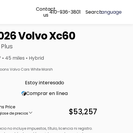
Contact
410-936-3801
Search
Language
us
026 Volvo Xc60
 Plus
 • 45 miles • Hybrid
oons Volvo Cars White Marsh
Estoy interesado
Comprar en línea
ns Price
$53,257
lose de precios
ecio no incluye impuestos, título, licencia ni registro.