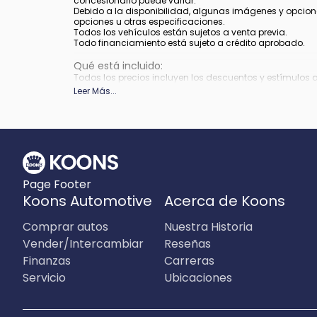
concesionario puede variar.
Debido a la disponibilidad, algunas imágenes y opcione
opciones u otras especificaciones.
Todos los vehículos están sujetos a venta previa.
Todo financiamiento está sujeto a crédito aprobado.
Qué está incluido
:
Todos los precios incluyen los descuentos y estímulos 
depender de los períodos del programa de incentivos del
Leer Más
...
Qué no está incluido
:
Los precios no incluyen impuestos, etiquetas, título, re
Page Footer
Koons Automotive
Acerca de Koons
Comprar autos
Nuestra Historia
Vender/Intercambiar
Reseñas
Finanzas
Carreras
Servicio
Ubicaciones