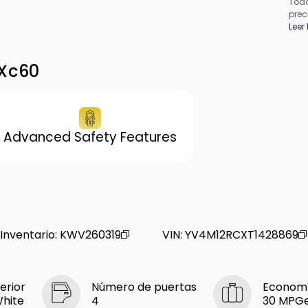
Todo
prec
apli
Leer
pued
los 
de f
 Xc60
proc
conc
Advanced Safety Features
Inventario
:
KWV260319
VIN
:
YV4M12RCXT1428869
erior
Número de puertas
Economí
White
4
30 MPG