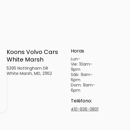
Horas
Koons Volvo Cars
White Marsh
Lun-
Vie:
10am-
5395 Nottingham DR
9pm
White Marsh, MD, 21162
Sáb:
9am-
6pm
Dom:
8am-
6pm
Teléfono
:
410-936-3801