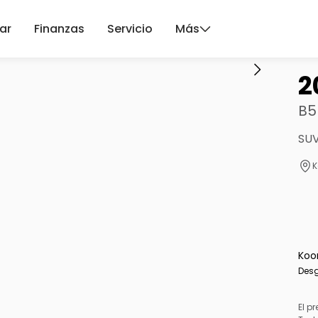
ar
Finanzas
Servicio
Más
2
B5
SUV
K
Koo
Desg
El pr