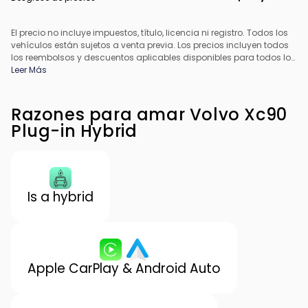
El precio no incluye impuestos, título, licencia ni registro. Todos los
vehículos están sujetos a venta previa. Los precios incluyen todos
los reembolsos y descuentos aplicables disponibles para todos los
consumidores; pueden aplicarse reembolsos adicionales. Es
Leer Más
posible que los precios no sean compatibles con ofertas
especiales de financiamiento. Todos los precios incluyen la tarifa
de procesamiento del concesionario. El precio real del
Razones para amar Volvo Xc90
concesionario puede variar.
Plug-in Hybrid
Is a hybrid
Apple CarPlay & Android Auto