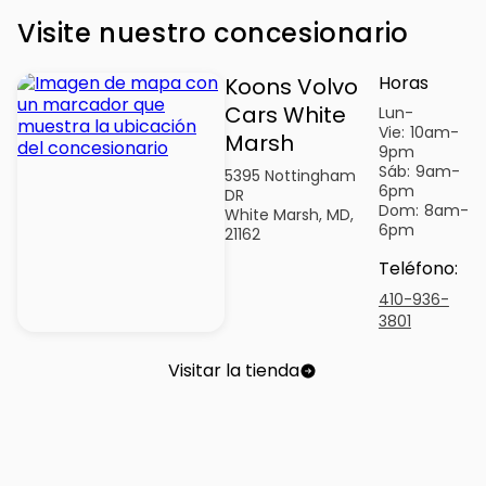
Visite nuestro concesionario
Horas
Koons Volvo
Cars White
Lun-
Vie:
10am-
Marsh
9pm
Sáb:
9am-
5395 Nottingham
6pm
DR
Dom:
8am-
White Marsh, MD,
6pm
21162
Teléfono
:
410-936-
3801
Visitar la tienda