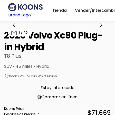
Tienda
Vender/Intercambi
Brand Logo
2026 Volvo Xc90 Plug-
1
/
32
in Hybrid
T8 Plus
SUV • 45 miles • Hybrid
Koons Volvo Cars White Marsh
Estoy interesado
Comprar en línea
Koons Price
$71,669
Desglose de precios