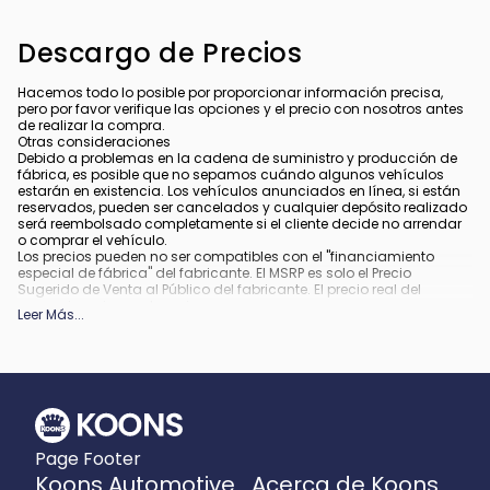
Descargo de Precios
Hacemos todo lo posible por proporcionar información precisa,
pero por favor verifique las opciones y el precio con nosotros antes
de realizar la compra.
Otras consideraciones
Debido a problemas en la cadena de suministro y producción de
fábrica, es posible que no sepamos cuándo algunos vehículos
estarán en existencia. Los vehículos anunciados en línea, si están
reservados, pueden ser cancelados y cualquier depósito realizado
será reembolsado completamente si el cliente decide no arrendar
o comprar el vehículo.
Los precios pueden no ser compatibles con el "financiamiento
especial de fábrica" del fabricante. El MSRP es solo el Precio
Sugerido de Venta al Público del fabricante. El precio real del
concesionario puede variar.
Leer Más
...
Debido a la disponibilidad, algunas imágenes y opciones
mostradas pueden ser imágenes de archivo o ejemplos y podrían
no reflejar el color exacto del vehículo, acabados, opciones u otras
especificaciones.
Todos los vehículos están sujetos a venta previa.
Todo financiamiento está sujeto a crédito aprobado.
Qué está incluido
:
Page Footer
Todos los precios incluyen los descuentos y estímulos aplicables.
Pueden aplicar descuentos y estímulos adicionales para aquellos
Koons Automotive
Acerca de Koons