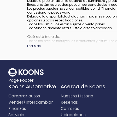
Debido a problemas en la cadena de suministro y produ
línea, si están reservados, pueden ser cancelados y cu
Los precios pueden no ser compatibles con el "financiamie
concesionario puede variar.
Debido a la disponibilidad, algunas imágenes y opcione
opciones u otras especificaciones.
Todos los vehículos están sujetos a venta previa.
Todo financiamiento está sujeto a crédito aprobado.
Qué está incluido
:
Todos los precios incluyen los descuentos y estímulos 
depender de los períodos del programa de incentivos del
Leer Más
...
Qué no está incluido
:
Los precios no incluyen impuestos, etiquetas, título, re
Page Footer
Koons Automotive
Acerca de Koons
Comprar autos
Nuestra Historia
Vender/Intercambiar
Reseñas
Finanzas
Carreras
Servicio
Ubicaciones