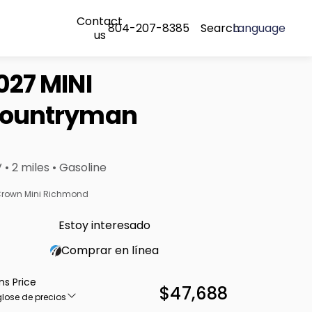
Contact
804-207-8385
Search
Language
us
027 MINI
ountryman
 • 2 miles • Gasoline
rown Mini Richmond
Estoy interesado
Comprar en línea
ns Price
$47,688
lose de precios