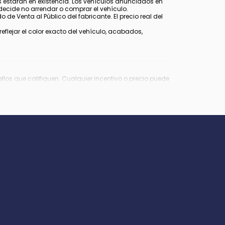
estarán en existencia. Los vehículos anunciados en
decide no arrendar o comprar el vehículo.
 de Venta al Público del fabricante. El precio real del
lejar el color exacto del vehículo, acabados,
los que califiquen. Cualquier incentivo o precio puede
Virginia, $849 en Richmond, VA y $800 en Maryland.