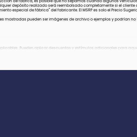
cción de fábrica, es posible que no sepamos cuándo algunos vehículos 
alquier depósito realizado será reembolsado completamente si el cliente 
nto especial de fábrica" del fabricante. El MSRP es solo el Precio Sugerido
s mostradas pueden ser imágenes de archivo o ejemplos y podrían no ref
aplicables. Pueden aplicar descuentos y estímulos adicionales para aquel
 fabricante, los cuales pueden variar o expirar.
gistro, tarifa de archivo electrónico y tarifa de procesamiento de $995 en 