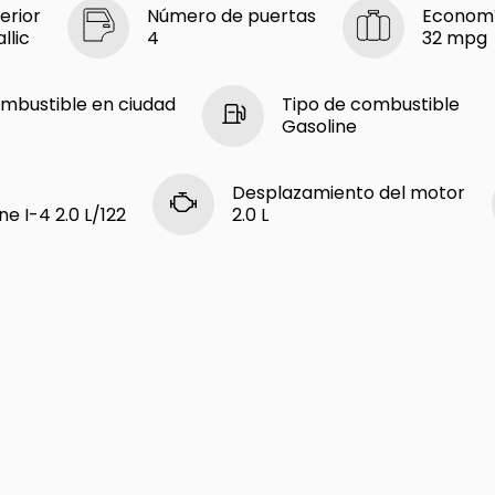
erior
Número de puertas
Economí
llic
4
32 mpg
mbustible en ciudad
Tipo de combustible
Gasoline
Desplazamiento del motor
e I-4 2.0 L/122
2.0 L