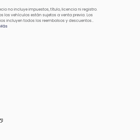
ecio no incluye impuestos, título, licencia ni registro.
s los vehículos están sujetos a venta previa. Los
ios incluyen todos los reembolsos y descuentos
cables disponibles para todos los consumidores;
 Más
en aplicarse reembolsos adicionales. Es posible que
precios no sean compatibles con ofertas especiales
inanciamiento. Todos los precios incluyen la tarifa de
esamiento del concesionario. El precio real del
esionario puede variar.