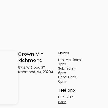
Horas
Crown Mini
Richmond
Lun-Vie:
9am-
7pm
8712 W Broad ST
Sáb:
9am-
Richmond, VA, 23294
6pm
Dom:
8am-
6pm
Teléfono
:
804-207-
8385