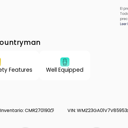
El pr
Todo
prec
apli
Leer
pued
los 
de f
Countryman
proc
conc
ty Features
Well Equipped
Inventario
:
CMR270190
VIN
:
WMZ23GA01V7V85953