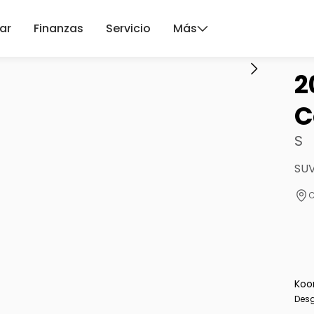
ar
Finanzas
Servicio
Más
2
C
S
SUV
C
Koo
Desg