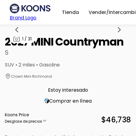
Tienda
Vender/Intercambi
Brand Logo
2027 MINI Countryman
1
/
31
S
SUV • 2 miles • Gasoline
Crown Mini Richmond
Estoy interesado
Comprar en línea
Koons Price
$46,738
Desglose de precios