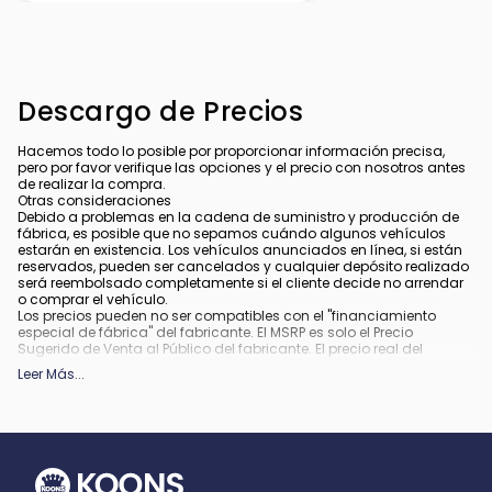
Descargo de Precios
Hacemos todo lo posible por proporcionar información precisa,
pero por favor verifique las opciones y el precio con nosotros antes
de realizar la compra.
Otras consideraciones
Debido a problemas en la cadena de suministro y producción de
fábrica, es posible que no sepamos cuándo algunos vehículos
estarán en existencia. Los vehículos anunciados en línea, si están
reservados, pueden ser cancelados y cualquier depósito realizado
será reembolsado completamente si el cliente decide no arrendar
o comprar el vehículo.
Los precios pueden no ser compatibles con el "financiamiento
especial de fábrica" del fabricante. El MSRP es solo el Precio
Sugerido de Venta al Público del fabricante. El precio real del
concesionario puede variar.
Leer Más
...
Debido a la disponibilidad, algunas imágenes y opciones
mostradas pueden ser imágenes de archivo o ejemplos y podrían
no reflejar el color exacto del vehículo, acabados, opciones u otras
especificaciones.
Todos los vehículos están sujetos a venta previa.
Todo financiamiento está sujeto a crédito aprobado.