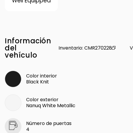
Well Equipped
Información
del
Inventario
:
CMR270228
V
vehículo
Color interior
Black Knit
Color exterior
Nanuq White Metallic
Número de puertas
4