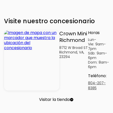
Visite nuestro concesionario
Horas
Crown Mini
Richmond
Lun-
Vie:
9am-
8712 W Broad ST
7pm
Richmond, VA,
Sáb:
9am-
23294
6pm
Dom:
8am-
6pm
Teléfono
:
804-207-
8385
Visitar la tienda