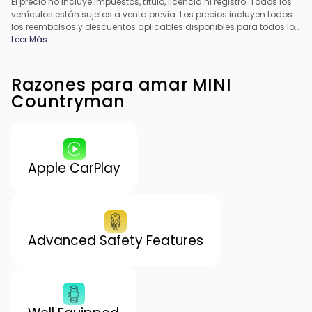
El precio no incluye impuestos, título, licencia ni registro. Todos los
vehículos están sujetos a venta previa. Los precios incluyen todos
los reembolsos y descuentos aplicables disponibles para todos los
consumidores; pueden aplicarse reembolsos adicionales. Es
Leer Más
posible que los precios no sean compatibles con ofertas
especiales de financiamiento. Todos los precios incluyen la tarifa
de procesamiento del concesionario. El precio real del
Razones para amar MINI
concesionario puede variar.
Countryman
Apple CarPlay
Advanced Safety Features