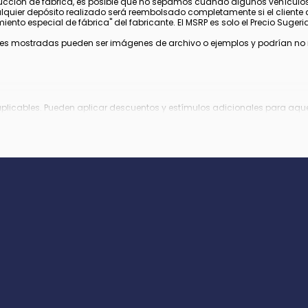
cción de fábrica, es posible que no sepamos cuándo algunos vehículos 
alquier depósito realizado será reembolsado completamente si el cliente 
nto especial de fábrica" del fabricante. El MSRP es solo el Precio Sugerido
s mostradas pueden ser imágenes de archivo o ejemplos y podrían no ref
aplicables. Pueden aplicar descuentos y estímulos adicionales para aquel
 fabricante, los cuales pueden variar o expirar.
gistro, tarifa de archivo electrónico y tarifa de procesamiento de $995 en 