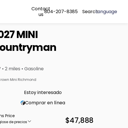
Contact
804-207-8385
Search
Language
us
027 MINI
ountryman
 • 2 miles • Gasoline
rown Mini Richmond
Estoy interesado
Comprar en línea
ns Price
$47,888
lose de precios