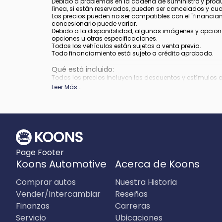
Debido a problemas en la cadena de suministro y produ
línea, si están reservados, pueden ser cancelados y cu
Los precios pueden no ser compatibles con el "financiamie
concesionario puede variar.
Debido a la disponibilidad, algunas imágenes y opcione
opciones u otras especificaciones.
Todos los vehículos están sujetos a venta previa.
Todo financiamiento está sujeto a crédito aprobado.
Qué está incluido
:
Todos los precios incluyen los descuentos y estímulos 
depender de los períodos del programa de incentivos del
Leer Más
...
Qué no está incluido
:
Los precios no incluyen impuestos, etiquetas, título, re
Page Footer
Koons Automotive
Acerca de Koons
Comprar autos
Nuestra Historia
Vender/Intercambiar
Reseñas
Finanzas
Carreras
Servicio
Ubicaciones