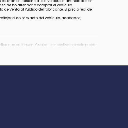
estarán en existencia. Los vehículos anunciados en
decide no arrendar o comprar el vehículo.
 de Venta al Público del fabricante. El precio real del
lejar el color exacto del vehículo, acabados,
los que califiquen. Cualquier incentivo o precio puede
Virginia, $849 en Richmond, VA y $800 en Maryland.