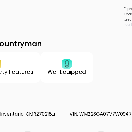
El pr
Todo
prec
apli
Leer
pued
los 
de f
Countryman
proc
conc
ty Features
Well Equipped
Inventario
:
CMR270218
VIN
:
WMZ23GA07V7W0947