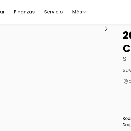
ar
Finanzas
Servicio
Más
2
C
S
SUV
C
Koo
Desg