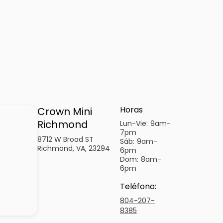
Horas
Crown Mini
Richmond
Lun-Vie:
9am-
7pm
8712 W Broad ST
Sáb:
9am-
Richmond, VA, 23294
6pm
Dom:
8am-
6pm
Teléfono
:
804-207-
8385