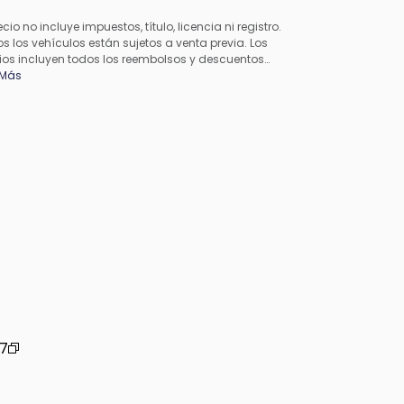
ecio no incluye impuestos, título, licencia ni registro.
s los vehículos están sujetos a venta previa. Los
ios incluyen todos los reembolsos y descuentos
cables disponibles para todos los consumidores;
 Más
en aplicarse reembolsos adicionales. Es posible que
precios no sean compatibles con ofertas especiales
inanciamiento. Todos los precios incluyen la tarifa de
esamiento del concesionario. El precio real del
esionario puede variar.
7