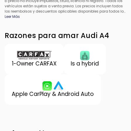
El precio no incluye impuestos, título, licencia ni registro. Todos los
vehículos están sujetos a venta previa. Los precios incluyen todos
los reembolsos y descuentos aplicables disponibles para todos los
consumidores; pueden aplicarse reembolsos adicionales. Es
Leer Más
posible que los precios no sean compatibles con ofertas
especiales de financiamiento. Todos los precios incluyen la tarifa
de procesamiento del concesionario. El precio real del
Razones para amar Audi A4
concesionario puede variar.
1-Owner CARFAX
Is a hybrid
Apple CarPlay & Android Auto