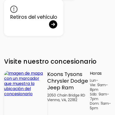
Retiros del vehículo
Visite nuestro concesionario
Horas
Koons Tysons
Chrysler Dodge
Lun-
Vie:
9am-
Jeep Ram
8pm
Sáb:
9am-
2050 Chain Bridge RD
7pm
Vienna, VA, 22182
Dom:
11am-
5pm