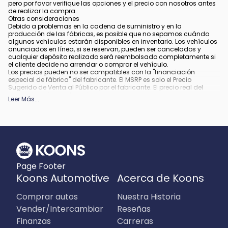
pero por favor verifique las opciones y el precio con nosotros antes
de realizar la compra.
Otras consideraciones
Debido a problemas en la cadena de suministro y en la
producción de las fábricas, es posible que no sepamos cuándo
algunos vehículos estarán disponibles en inventario. Los vehículos
anunciados en línea, si se reservan, pueden ser cancelados y
cualquier depósito realizado será reembolsado completamente si
el cliente decide no arrendar o comprar el vehículo.
Los precios pueden no ser compatibles con la "financiación
especial de fábrica" del fabricante. El MSRP es solo el Precio
Sugerido de Venta al Público por el fabricante. El precio real del
concesionario puede variar.
Leer Más
...
Debido a la disponibilidad, algunas imágenes y opciones
mostradas pueden ser imágenes de archivo o ejemplos y podrían
no reflejar el color exacto del vehículo, acabado, opciones u otras
especificaciones.
Todos los vehículos están sujetos a venta previa.
Todo financiamiento está sujeto a crédito aprobado.
Qué está incluido
:
Page Footer
Todos los precios incluyen los descuentos y estímulos aplicables.
Pueden aplicar descuentos y estímulos adicionales para aquellos
Koons Automotive
Acerca de Koons
que califiquen. Cualquier incentivo o precio puede depender de los
períodos del programa de incentivos del fabricante, los cuales
Comprar autos
Nuestra Historia
pueden variar o expirar.
Qué no está incluido
:
Vender/Intercambiar
Reseñas
Los precios no incluyen impuestos, etiquetas, título, registro, tarifa
Finanzas
Carreras
de archivo electrónico y tarifa de procesamiento de $995 en