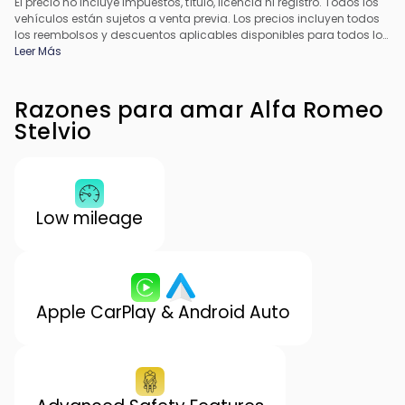
El precio no incluye impuestos, título, licencia ni registro. Todos los
vehículos están sujetos a venta previa. Los precios incluyen todos
los reembolsos y descuentos aplicables disponibles para todos los
consumidores; pueden aplicarse reembolsos adicionales. Es
Leer Más
posible que los precios no sean compatibles con ofertas
especiales de financiamiento. Todos los precios incluyen la tarifa
de procesamiento del concesionario. El precio real del
Razones para amar Alfa Romeo
concesionario puede variar.
Stelvio
Low mileage
Apple CarPlay & Android Auto