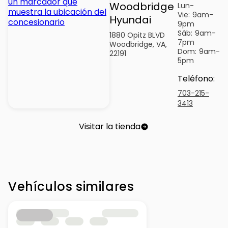
Woodbridge
Lun-
Vie:
9am-
Hyundai
9pm
Sáb:
9am-
1880 Opitz BLVD
7pm
Woodbridge, VA,
Dom:
9am-
22191
5pm
Teléfono
:
703-215-
3413
Visitar la tienda
Vehículos similares