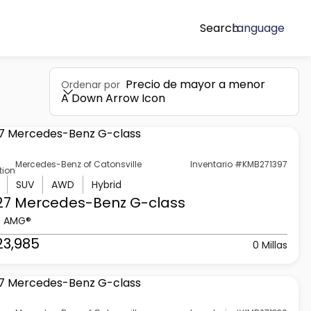
Search
Language
Precio de mayor a menor
Ordenar por
A Down Arrow Icon
Mercedes-Benz of Catonsville
Inventario #KMB271397
tion
SUV
AWD
Hybrid
27 Mercedes-Benz
G-class
3 AMG®
23,985
0 Millas