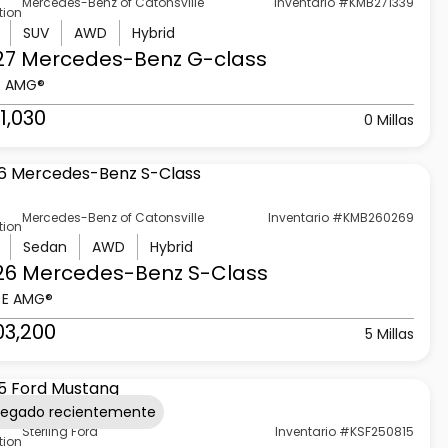
Mercedes-Benz of Catonsville
Inventario #KMB271339
tion
SUV
AWD
Hybrid
27 Mercedes-Benz
G-class
3 AMG®
1,030
0 Millas
Mercedes-Benz of Catonsville
Inventario #KMB260269
tion
Sedan
AWD
Hybrid
26 Mercedes-Benz
S-Class
 E AMG®
03,200
5 Millas
regado recientemente
Sterling Ford
Inventario #KSF250815
tion