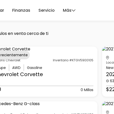
ar
Finanzas
Servicio
Más
los en venta cerca de ti
 recientemente
ons Chevrolet
Inventario #KTGV5900105
Loca
upe
AWD
Gasoline
New
evrolet
Corvette
20
G 6
0
$2
0 Millas