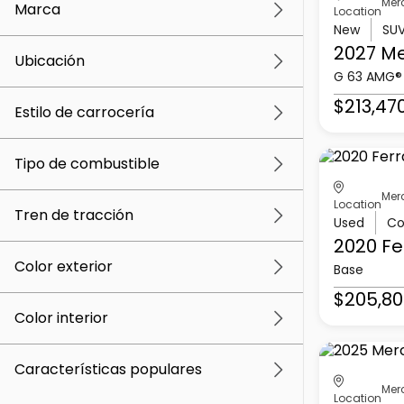
Mer
Marca
Location
New
SU
2027 M
Ubicación
G 63 AMG®
$213,47
Estilo de carrocería
Tipo de combustible
Mer
Location
Tren de tracción
Used
Co
2020 Fe
Color exterior
Base
$205,80
Color interior
Características populares
Mer
Location