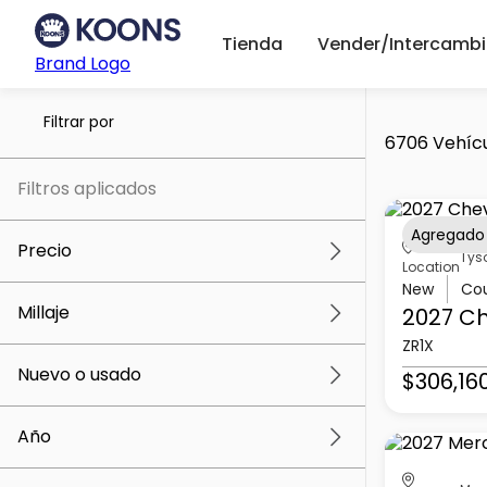
Tienda
Vender/Intercambi
Brand Logo
Filtrar por
6706 Vehícu
Filtros aplicados
Agregado
Precio
Tys
Location
New
Co
Millaje
2027 Ch
$5k
$307k
ZR1X
Nuevo o usado
$306,16
0 mi
259k mi
Año