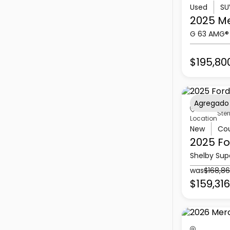
Used
SU
2025 M
G 63 AMG®
$195,80
Agregado
Ster
Location
New
Co
2025 Fo
Shelby Sup
was
$168,8
$159,316