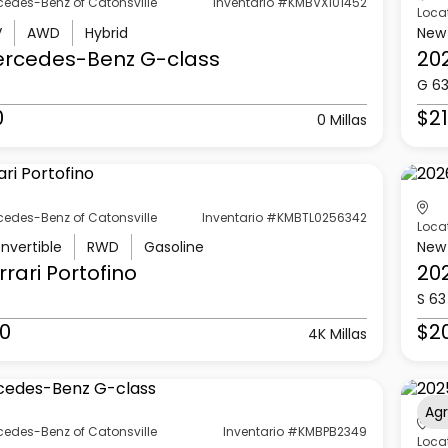
cedes-Benz of Catonsville
Inventario #KMBVX101452
Loca
V
AWD
Hybrid
New
ercedes-Benz
G-class
20
G 6
0
$21
0 Millas
cedes-Benz of Catonsville
Inventario #KMBTL0256342
Loca
nvertible
RWD
Gasoline
New
rrari
Portofino
20
S 63
0
$2
4K Millas
Ag
cedes-Benz of Catonsville
Inventario #KMBPB2349
Loca