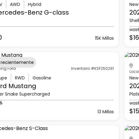
V
AWD
Hybrid
New
ercedes-Benz
G-class
20
Shel
was
0
$16
15K Millas
 recientemente
ling Ford
Inventario #KSF250291
Loca
upe
RWD
Gasoline
New
rd
Mustang
20
er Snake Supercharged
Plat
65
was
$15
13 Millas