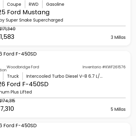
Coupe
RWD
Gasoline
25 Ford
Mustang
by Super Snake Supercharged
$171,340
1,583
3 Millas
Woodbridge Ford
Inventario #KWF261576
tion
Truck
Intercooled Turbo Diesel V-8 6.7 L/406
26 Ford
F-450SD
inum Plus Lifted
$174,315
7,310
5 Millas