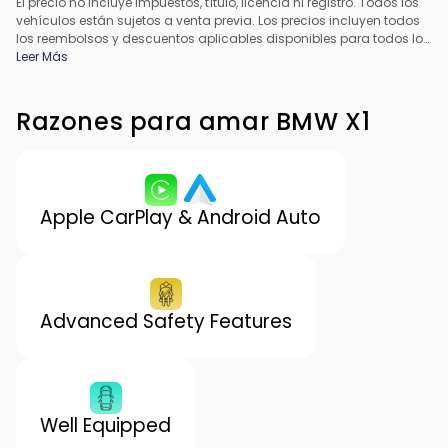
El precio no incluye impuestos, título, licencia ni registro. Todos los
vehículos están sujetos a venta previa. Los precios incluyen todos
los reembolsos y descuentos aplicables disponibles para todos los
consumidores; pueden aplicarse reembolsos adicionales. Es
Leer Más
posible que los precios no sean compatibles con ofertas
especiales de financiamiento. Todos los precios incluyen la tarifa
de procesamiento del concesionario. El precio real del
Razones para amar BMW X1
concesionario puede variar.
Apple CarPlay & Android Auto
Advanced Safety Features
Well Equipped