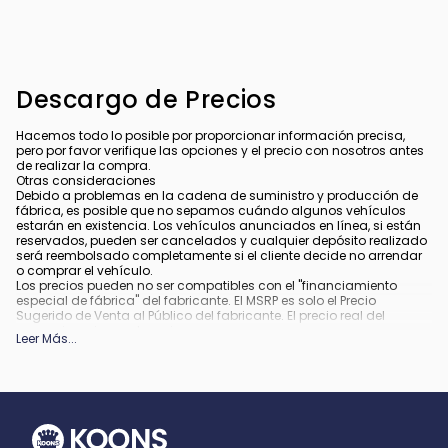
Descargo de Precios
Hacemos todo lo posible por proporcionar información precisa,
pero por favor verifique las opciones y el precio con nosotros antes
de realizar la compra.
Otras consideraciones
Debido a problemas en la cadena de suministro y producción de
fábrica, es posible que no sepamos cuándo algunos vehículos
estarán en existencia. Los vehículos anunciados en línea, si están
reservados, pueden ser cancelados y cualquier depósito realizado
será reembolsado completamente si el cliente decide no arrendar
o comprar el vehículo.
Los precios pueden no ser compatibles con el "financiamiento
especial de fábrica" del fabricante. El MSRP es solo el Precio
Sugerido de Venta al Público del fabricante. El precio real del
concesionario puede variar.
Leer Más
...
Debido a la disponibilidad, algunas imágenes y opciones
mostradas pueden ser imágenes de archivo o ejemplos y podrían
no reflejar el color exacto del vehículo, acabados, opciones u otras
especificaciones.
Todos los vehículos están sujetos a venta previa.
Todo financiamiento está sujeto a crédito aprobado.