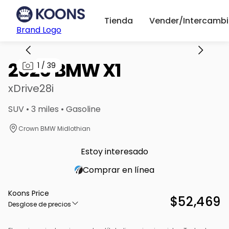
Tienda
Vender/Intercambi
Brand Logo
2026 BMW X1
1
/
39
xDrive28i
SUV • 3 miles • Gasoline
Crown BMW Midlothian
Estoy interesado
Comprar en línea
Koons Price
$52,469
Desglose de precios