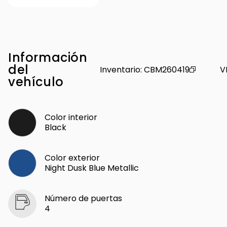
Información
del
Inventario
:
CBM260419
V
vehículo
Color interior
Black
Color exterior
Night Dusk Blue Metallic
Número de puertas
4