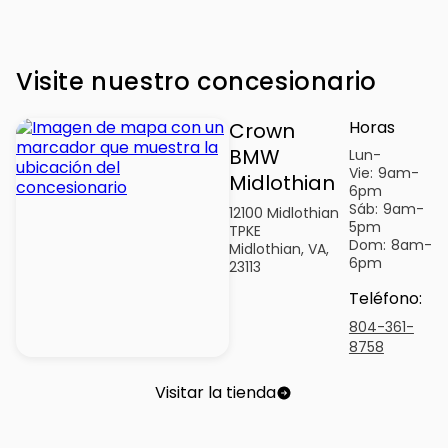
Visite nuestro concesionario
Horas
Crown
BMW
Lun-
Vie:
9am-
Midlothian
6pm
Sáb:
9am-
12100 Midlothian
5pm
TPKE
Dom:
8am-
Midlothian, VA,
6pm
23113
Teléfono
:
804-361-
8758
Visitar la tienda