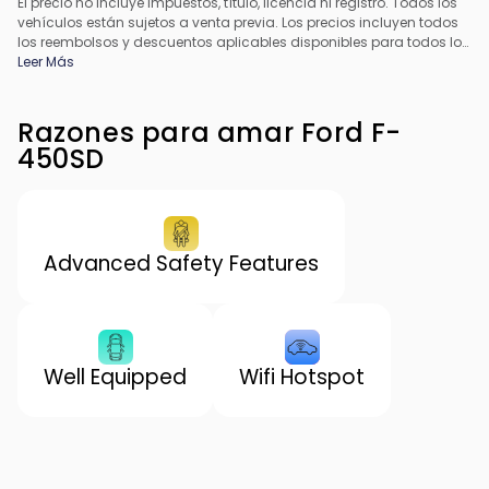
El precio no incluye impuestos, título, licencia ni registro. Todos los
vehículos están sujetos a venta previa. Los precios incluyen todos
los reembolsos y descuentos aplicables disponibles para todos los
consumidores; pueden aplicarse reembolsos adicionales. Es
Leer Más
posible que los precios no sean compatibles con ofertas
especiales de financiamiento. Todos los precios incluyen la tarifa
de procesamiento del concesionario. El precio real del
Razones para amar Ford F-
concesionario puede variar.
450SD
Advanced Safety Features
Well Equipped
Wifi Hotspot