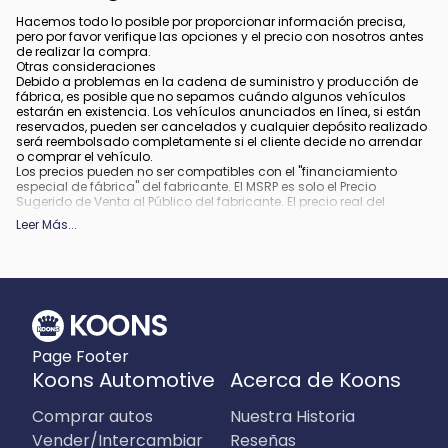
Hacemos todo lo posible por proporcionar información precisa,
pero por favor verifique las opciones y el precio con nosotros antes
de realizar la compra.
Otras consideraciones
Debido a problemas en la cadena de suministro y producción de
fábrica, es posible que no sepamos cuándo algunos vehículos
estarán en existencia. Los vehículos anunciados en línea, si están
reservados, pueden ser cancelados y cualquier depósito realizado
será reembolsado completamente si el cliente decide no arrendar
o comprar el vehículo.
Los precios pueden no ser compatibles con el "financiamiento
especial de fábrica" del fabricante. El MSRP es solo el Precio
Sugerido de Venta al Público del fabricante. El precio real del
concesionario puede variar.
Leer Más
...
Debido a la disponibilidad, algunas imágenes y opciones
mostradas pueden ser imágenes de archivo o ejemplos y podrían
no reflejar el color exacto del vehículo, acabados, opciones u otras
especificaciones.
Todos los vehículos están sujetos a venta previa.
Todo financiamiento está sujeto a crédito aprobado.
Qué está incluido
:
Page Footer
Todos los precios incluyen los descuentos y estímulos aplicables.
Pueden aplicar descuentos y estímulos adicionales para aquellos
Koons Automotive
Acerca de Koons
que califiquen. Cualquier incentivo o precio puede depender de los
períodos del programa de incentivos del fabricante, los cuales
Comprar autos
Nuestra Historia
pueden variar o expirar.
Qué no está incluido
:
Vender/Intercambiar
Reseñas