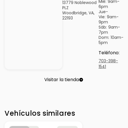
Mié:
9am-
13779 Noblewood
6pm
PLZ
Jue-
Woodbridge, VA,
Vie:
9am-
22193
9pm
Sáb:
9am-
7pm
Dom:
10am-
5pm
Teléfono
:
703-398-
1541
Visitar la tienda
Vehículos similares