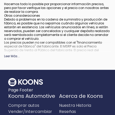
Hacemos todo lo posible por proporcionar información precisa,
pero por favor verifique las opciones y el precio con nosotros antes
de realizar la compra.
Otras consideraciones
Debido a problemas en la cadena de suministro y producción de
fábrica, es posible que no sepamos cuándo algunos vehículos
estarán en existencia. Los vehículos anunciados en línea, si están
reservados, pueden ser cancelados y cualquier depósito realizado
será reembolsado completamente si el cliente decide no arrendar
o comprar el vehículo.
Los precios pueden no ser compatibles con el "financiamiento
especial de fábrica" del fabricante. El MSRP es solo el Precio
Sugerido de Venta al Público del fabricante. El precio real del
concesionario puede variar.
Leer Más
...
Debido a la disponibilidad, algunas imágenes y opciones
mostradas pueden ser imágenes de archivo o ejemplos y podrían
no reflejar el color exacto del vehículo, acabados, opciones u otras
especificaciones.
Todos los vehículos están sujetos a venta previa.
Todo financiamiento está sujeto a crédito aprobado.
Qué está incluido
:
Page Footer
Todos los precios incluyen los descuentos y estímulos aplicables.
Pueden aplicar descuentos y estímulos adicionales para aquellos
Koons Automotive
Acerca de Koons
que califiquen. Cualquier incentivo o precio puede depender de los
períodos del programa de incentivos del fabricante, los cuales
Comprar autos
Nuestra Historia
pueden variar o expirar.
Qué no está incluido
:
Vender/Intercambiar
Reseñas
Los precios no incluyen impuestos, etiquetas, título, registro, tarifa