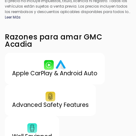
El precio no incluye impuestos, título, licencia ni registro. Todos los
vehículos están sujetos a venta previa. Los precios incluyen todos
los reembolsos y descuentos aplicables disponibles para todos los
consumidores; pueden aplicarse reembolsos adicionales. Es
Leer Más
posible que los precios no sean compatibles con ofertas
especiales de financiamiento. Todos los precios incluyen la tarifa
de procesamiento del concesionario. El precio real del
Razones para amar GMC
concesionario puede variar.
Acadia
Apple CarPlay & Android Auto
Advanced Safety Features