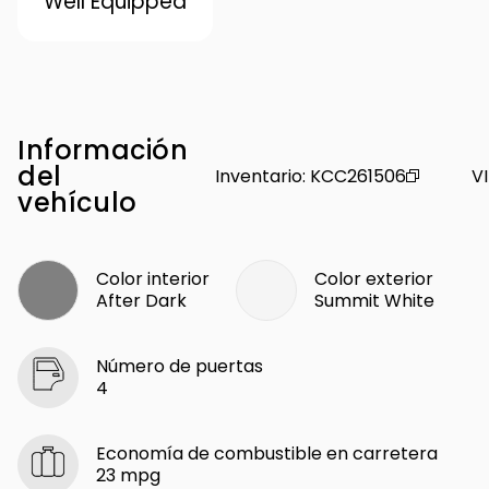
Well Equipped
Información
del
Inventario
:
KCC261506
V
vehículo
Color interior
Color exterior
After Dark
Summit White
Número de puertas
4
Economía de combustible en carretera
23 mpg