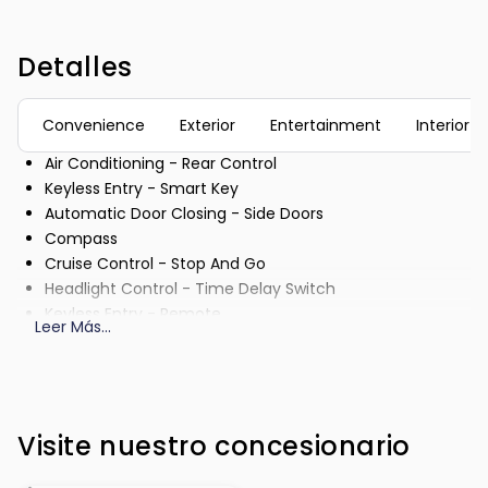
Detalles
Convenience
Exterior
Entertainment
Interior
Air Conditioning - Rear Control
Keyless Entry - Smart Key
Automatic Door Closing - Side Doors
Compass
Cruise Control - Stop And Go
Headlight Control - Time Delay Switch
Keyless Entry - Remote
Leer Más
...
Air Conditioning - Multi Zone
Cruise Control
Power Outlet - 110V
Air Conditioning - Fully Automated Climate
Visite nuestro concesionario
Control
Roof Rails - Cross Bars