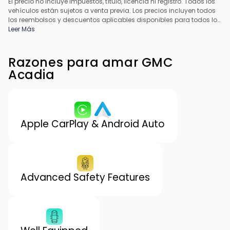
El precio no incluye impuestos, título, licencia ni registro. Todos los
vehículos están sujetos a venta previa. Los precios incluyen todos
los reembolsos y descuentos aplicables disponibles para todos los
consumidores; pueden aplicarse reembolsos adicionales. Es
Leer Más
posible que los precios no sean compatibles con ofertas
especiales de financiamiento. Todos los precios incluyen la tarifa
de procesamiento del concesionario. El precio real del
Razones para amar GMC
concesionario puede variar.
Acadia
Apple CarPlay & Android Auto
Advanced Safety Features