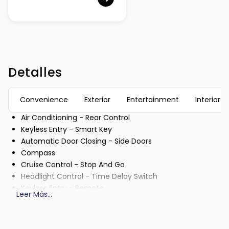
Detalles
Convenience
Exterior
Entertainment
Interior
Air Conditioning - Rear Control
Keyless Entry - Smart Key
Automatic Door Closing - Side Doors
Compass
Cruise Control - Stop And Go
Headlight Control - Time Delay Switch
Keyless Entry - Remote
Leer Más
...
Air Conditioning - Multi Zone
Cruise Control
Memorized Adjustment - Steering Wheel Position