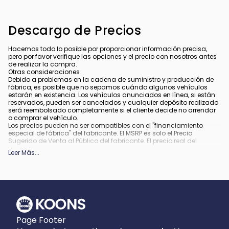
Descargo de Precios
Hacemos todo lo posible por proporcionar información precisa,
pero por favor verifique las opciones y el precio con nosotros antes
de realizar la compra.
Otras consideraciones
Debido a problemas en la cadena de suministro y producción de
fábrica, es posible que no sepamos cuándo algunos vehículos
estarán en existencia. Los vehículos anunciados en línea, si están
reservados, pueden ser cancelados y cualquier depósito realizado
será reembolsado completamente si el cliente decide no arrendar
o comprar el vehículo.
Los precios pueden no ser compatibles con el "financiamiento
especial de fábrica" del fabricante. El MSRP es solo el Precio
Sugerido de Venta al Público del fabricante. El precio real del
concesionario puede variar.
Leer Más
...
Debido a la disponibilidad, algunas imágenes y opciones
mostradas pueden ser imágenes de archivo o ejemplos y podrían
no reflejar el color exacto del vehículo, acabados, opciones u otras
especificaciones.
Todos los vehículos están sujetos a venta previa.
Todo financiamiento está sujeto a crédito aprobado.
Qué está incluido
:
Page Footer
Todos los precios incluyen los descuentos y estímulos aplicables.
Pueden aplicar descuentos y estímulos adicionales para aquellos