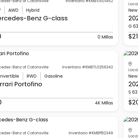
cedes-Benz of Catonsville
Inventario #KMBVX101452
Loca
V
AWD
Hybrid
New
ercedes-Benz
G-class
20
G 6
0
$21
0 Millas
cedes-Benz of Catonsville
Inventario #KMBTL0256342
Loca
nvertible
RWD
Gasoline
New
rrari
Portofino
20
S 63
0
$2
4K Millas
cedes-Benz of Catonsville
Inventario #KMBPB2349
Loca