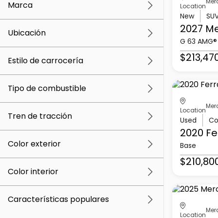
Mer
Marca
Location
New
SU
2027 M
Ubicación
G 63 AMG®
$213,47
Estilo de carrocería
Tipo de combustible
Mer
Location
Tren de tracción
Used
Co
2020 Fe
Color exterior
Base
$210,80
Color interior
Características populares
Mer
Location