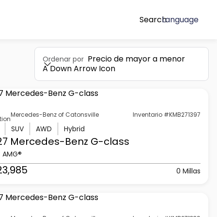
Search
Language
Precio de mayor a menor
Ordenar por
A Down Arrow Icon
Mercedes-Benz of Catonsville
Inventario #KMB271397
tion
SUV
AWD
Hybrid
27 Mercedes-Benz
G-class
3 AMG®
23,985
0 Millas