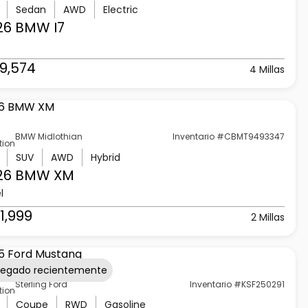
Sedan
AWD
Electric
26 BMW
I7
9,574
4 Millas
BMW Midlothian
Inventario #CBMT9493347
tion
SUV
AWD
Hybrid
26 BMW
XM
l
1,999
2 Millas
regado recientemente
Sterling Ford
Inventario #KSF250291
tion
Coupe
RWD
Gasoline