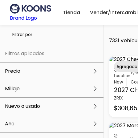
Tienda
Vender/Intercambi
Brand Logo
Filtrar por
7331 Vehícu
Filtros aplicados
Agregado
Precio
Tys
Location
New
Co
Millaje
2027 Ch
$5k
$309k
ZR1X
Nuevo o usado
$308,65
0 mi
219k mi
Año