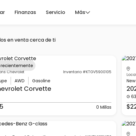
ar
Finanzas
Servicio
Más
los en venta cerca de ti
 recientemente
ons Chevrolet
Inventario #KTGV5900105
Loca
upe
AWD
Gasoline
New
evrolet
Corvette
20
G 6
5
$2
0 Millas