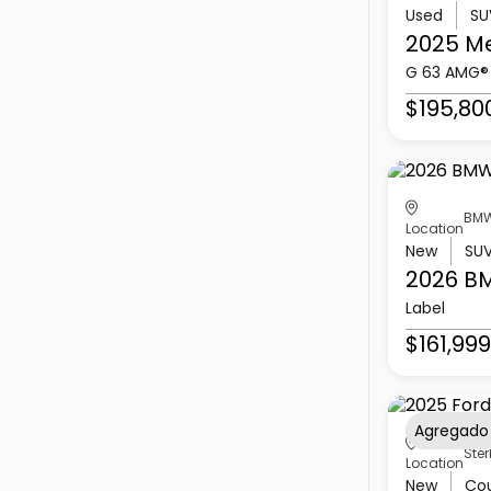
Used
SU
2025 M
G 63 AMG®
$195,80
BMW
Location
New
SU
2026 B
Label
$161,999
Agregado
Ster
Location
New
Co