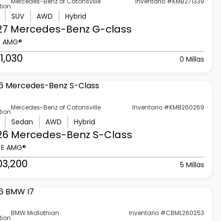
Mercedes-Benz of Catonsville
Inventario #KMB271339
tion
SUV
AWD
Hybrid
27 Mercedes-Benz
G-class
3 AMG®
1,030
0 Millas
Mercedes-Benz of Catonsville
Inventario #KMB260269
tion
Sedan
AWD
Hybrid
26 Mercedes-Benz
S-Class
 E AMG®
03,200
5 Millas
BMW Midlothian
Inventario #CBML260253
tion