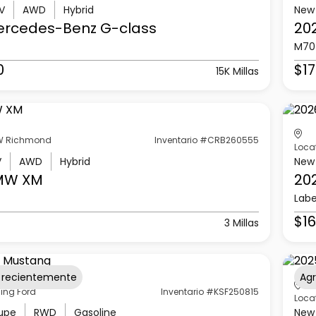
V
AWD
Hybrid
New
ercedes-Benz
G-class
20
M70
0
$17
15K Millas
 Richmond
Inventario #CRB260555
Loca
V
AWD
Hybrid
New
MW
XM
20
Labe
$16
3 Millas
 recientemente
Ag
ling Ford
Inventario #KSF250815
Loca
upe
RWD
Gasoline
New