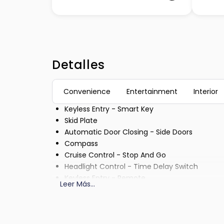
Detalles
Convenience
Entertainment
Interior
Keyless Entry - Smart Key
Skid Plate
Automatic Door Closing - Side Doors
Compass
Cruise Control - Stop And Go
Headlight Control - Time Delay Switch
Keyless Entry - Remote
Leer Más
...
Air Conditioning - Multi Zone
Cruise Control
Power Outlet - 110V