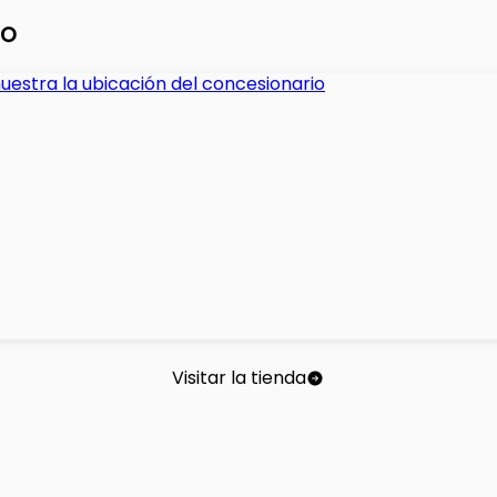
ontrol
io
nly
ise Controls
Visitar la tienda