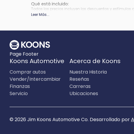
Qué está incluido
:
Todos los precios incluyen los descuentos y estímulos 
depender de los períodos del programa de incentivos del
Leer Más
...
Qué no está incluido
:
Los precios no incluyen impuestos, etiquetas, título, re
Page Footer
Koons Automotive
Acerca de Koons
Comprar autos
Nuestra Historia
Vender/Intercambiar
Reseñas
Finanzas
Carreras
Servicio
Ubicaciones
©
2026
Jim Koons Automotive Co
.
Desarrollado por
A