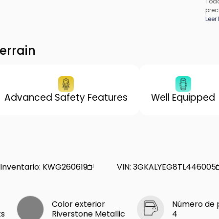
Todo
prec
apli
Leer
pued
los 
de f
errain
proc
conc
Advanced Safety Features
Well Equipped
Inventario
:
KWG260619
VIN
:
3GKALYEG8TL446005
Color exterior
Número de 
ts
Riverstone Metallic
4