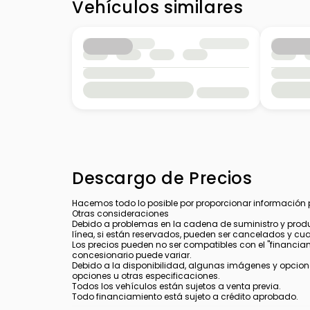
Vehículos similares
Windshield Wipers - Rear
Keyless Entry - Passive
Descargo de Precios
Hacemos todo lo posible por proporcionar información pre
Otras consideraciones
Debido a problemas en la cadena de suministro y produ
línea, si están reservados, pueden ser cancelados y cu
Los precios pueden no ser compatibles con el "financiamie
concesionario puede variar.
Debido a la disponibilidad, algunas imágenes y opcione
opciones u otras especificaciones.
Todos los vehículos están sujetos a venta previa.
Todo financiamiento está sujeto a crédito aprobado.