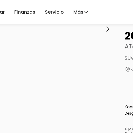
ar
Finanzas
Servicio
Más
2
AT
SUV
K
Koo
Desg
El pr