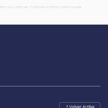
los que califiquen. Cualquier incentivo o precio puede
Virginia, $849 en Richmond, VA y $800 en Maryland.
Volver Arriba