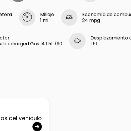
etera
Millaje
Economía de combust
1 mi
24 mpg
otor
Desplazamiento 
urbocharged Gas I4 1.5L /90
1.5L
ros del vehículo