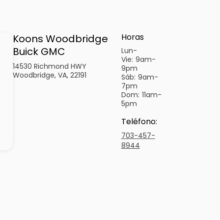
Horas
Koons Woodbridge
Buick GMC
Lun-
Vie:
9am-
14530 Richmond HWY
9pm
Woodbridge, VA, 22191
Sáb:
9am-
7pm
Dom:
11am-
5pm
Teléfono
:
703-457-
8944