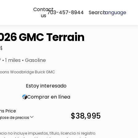
Contact
703-457-8944
Search
Language
us
026 GMC Terrain
4
 • 1 miles • Gasoline
oons Woodbridge Buick GMC
Estoy interesado
Comprar en línea
ns Price
$38,995
lose de precios
ecio no incluye impuestos, título, licencia ni registro.