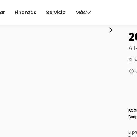
ar
Finanzas
Servicio
Más
2
AT
SUV
K
Koo
Desg
El pr