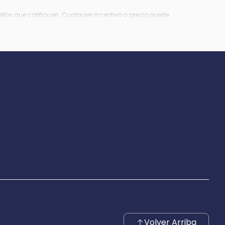
los que califiquen. Cualquier incentivo o precio puede
Virginia, $849 en Richmond, VA y $800 en Maryland.
Volver Arriba