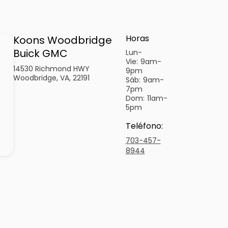
Horas
Koons Woodbridge
Buick GMC
Lun-
Vie:
9am-
14530 Richmond HWY
9pm
Woodbridge, VA, 22191
Sáb:
9am-
7pm
Dom:
11am-
5pm
Teléfono
:
703-457-
8944