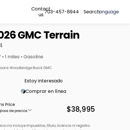
Contact
703-457-8944
Search
Language
us
026 GMC Terrain
4
 • 1 miles • Gasoline
oons Woodbridge Buick GMC
Estoy interesado
Comprar en línea
ns Price
$38,995
lose de precios
ecio no incluye impuestos, título, licencia ni registro.