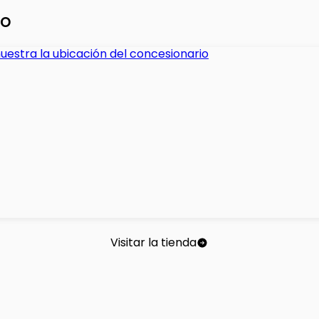
ontrol
io
nly
ise Controls
Visitar la tienda