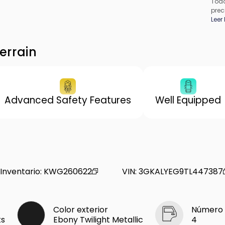
Todo
prec
apli
Leer
pued
los 
de f
errain
proc
conc
Advanced Safety Features
Well Equipped
Inventario
:
KWG260622
VIN
:
3GKALYEG9TL447387
Color exterior
Número 
ts
Ebony Twilight Metallic
4