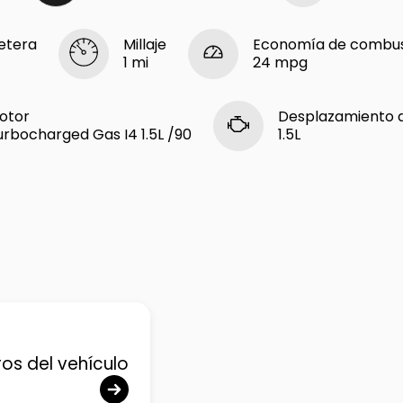
etera
Millaje
Economía de combust
1 mi
24 mpg
otor
Desplazamiento 
urbocharged Gas I4 1.5L /90
1.5L
ros del vehículo