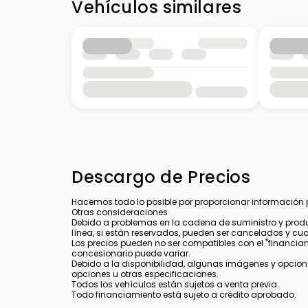
Vehículos similares
Windshield Wipers - Rear
Keyless Entry - Passive
Descargo de Precios
Hacemos todo lo posible por proporcionar información pre
Otras consideraciones
Debido a problemas en la cadena de suministro y produ
línea, si están reservados, pueden ser cancelados y cu
Los precios pueden no ser compatibles con el "financiamie
concesionario puede variar.
Debido a la disponibilidad, algunas imágenes y opcione
opciones u otras especificaciones.
Todos los vehículos están sujetos a venta previa.
Todo financiamiento está sujeto a crédito aprobado.