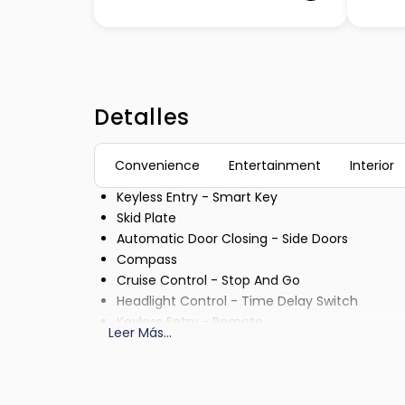
Detalles
Convenience
Entertainment
Interior
Keyless Entry - Smart Key
Skid Plate
Automatic Door Closing - Side Doors
Compass
Cruise Control - Stop And Go
Headlight Control - Time Delay Switch
Keyless Entry - Remote
Leer Más
...
Air Conditioning - Multi Zone
Cruise Control
Power Outlet - 110V