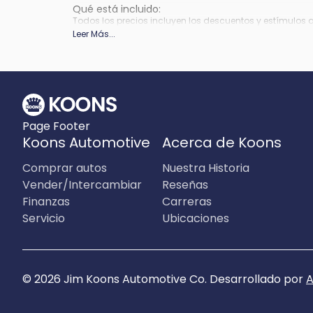
Qué está incluido
:
Todos los precios incluyen los descuentos y estímulos 
depender de los períodos del programa de incentivos del
Leer Más
...
Qué no está incluido
:
Los precios no incluyen impuestos, etiquetas, título, re
Page Footer
Koons Automotive
Acerca de Koons
Comprar autos
Nuestra Historia
Vender/Intercambiar
Reseñas
Finanzas
Carreras
Servicio
Ubicaciones
©
2026
Jim Koons Automotive Co
.
Desarrollado por
A