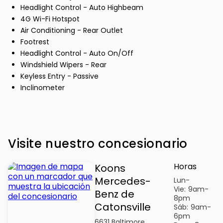
Headlight Control - Auto Highbeam
4G Wi-Fi Hotspot
Air Conditioning - Rear Outlet
Footrest
Headlight Control - Auto On/Off
Windshield Wipers - Rear
Keyless Entry - Passive
Inclinometer
Visite nuestro concesionario
Horas
Koons
Mercedes-
Lun-
Vie:
9am-
Benz de
8pm
Catonsville
Sáb:
9am-
6pm
6631 Baltimore