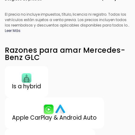
El precio no incluye impuestos, título, licencia ni registro. Todos los
vehículos están sujetos a venta previa. Los precios incluyen todos
los reembolsos y descuentos aplicables disponibles para todos los
consumidores; pueden aplicarse reembolsos adicionales. Es
Leer Más
posible que los precios no sean compatibles con ofertas
especiales de financiamiento. Todos los precios incluyen la tarifa
de procesamiento del concesionario. El precio real del
Razones para amar Mercedes-
concesionario puede variar.
Benz GLC
Is a hybrid
Apple CarPlay & Android Auto