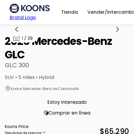
Tienda
Vender/Intercambi
Brand Logo
2026 Mercedes-Benz
1
/
39
GLC
GLC 300
SUV • 5 miles • Hybrid
Koons Mercedes-Benz de Catonsville
Estoy interesado
Comprar en línea
Koons Price
$65,290
Desglose de precios