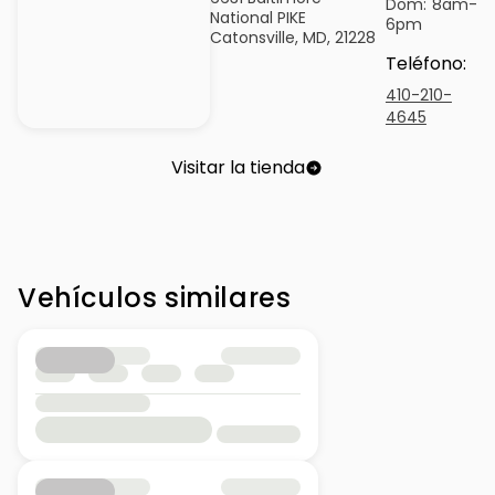
Dom:
8am-
National PIKE
6pm
Catonsville, MD, 21228
Teléfono
:
410-210-
4645
Visitar la tienda
Vehículos similares