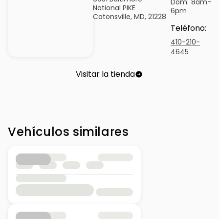
Dom:
8am-
National PIKE
6pm
Catonsville, MD, 21228
Teléfono
:
410-210-
4645
Visitar la tienda
Vehículos similares