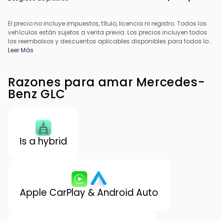
El precio no incluye impuestos, título, licencia ni registro. Todos los
vehículos están sujetos a venta previa. Los precios incluyen todos
los reembolsos y descuentos aplicables disponibles para todos los
consumidores; pueden aplicarse reembolsos adicionales. Es
Leer Más
posible que los precios no sean compatibles con ofertas
especiales de financiamiento. Todos los precios incluyen la tarifa
de procesamiento del concesionario. El precio real del
Razones para amar Mercedes-
concesionario puede variar.
Benz GLC
Is a hybrid
Apple CarPlay & Android Auto