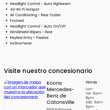
Headlight Control - Auto Highbeam
4G Wi-Fi Hotspot
Air Conditioning - Rear Outlet
Footrest
Headlight Control - Auto On/Off
Windshield Wipers - Rear
Keyless Entry - Passive
Inclinometer
Visite nuestro concesionario
Horas
Koons
Mercedes-
Lun-
Vie:
9am-
Benz de
8pm
Catonsville
Sáb:
9am-
6pm
6631 Baltimore