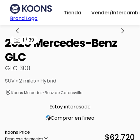
Tienda
Vender/Intercambi
Brand Logo
2026 Mercedes-Benz
1
/
39
GLC
GLC 300
SUV • 2 miles • Hybrid
Koons Mercedes-Benz de Catonsville
Estoy interesado
Comprar en línea
Koons Price
$62,720
Desglose de precios