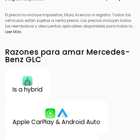
El precio no incluye impuestos, título, licencia ni registro. Todos los
vehículos están sujetos a venta previa. Los precios incluyen todos
los reembolsos y descuentos aplicables disponibles para todos los
consumidores; pueden aplicarse reembolsos adicionales. Es
Leer Más
posible que los precios no sean compatibles con ofertas
especiales de financiamiento. Todos los precios incluyen la tarifa
de procesamiento del concesionario. El precio real del
Razones para amar Mercedes-
concesionario puede variar.
Benz GLC
Is a hybrid
Apple CarPlay & Android Auto