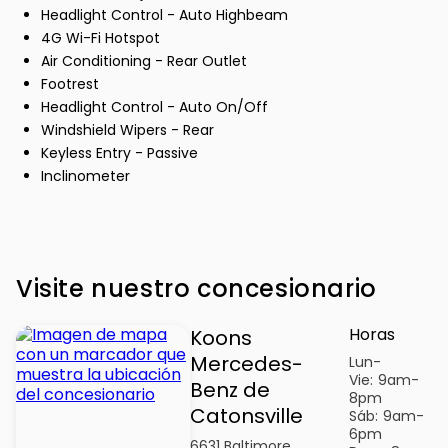
Headlight Control - Auto Highbeam
4G Wi-Fi Hotspot
Air Conditioning - Rear Outlet
Footrest
Headlight Control - Auto On/Off
Windshield Wipers - Rear
Keyless Entry - Passive
Inclinometer
Visite nuestro concesionario
Horas
Koons
Mercedes-
Lun-
Vie:
9am-
Benz de
8pm
Catonsville
Sáb:
9am-
6pm
6631 Baltimore