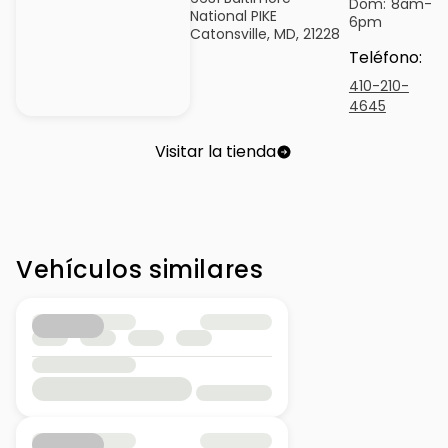
Dom:
8am-
National PIKE
6pm
Catonsville, MD, 21228
Teléfono
:
410-210-
4645
Visitar la tienda
Vehículos similares