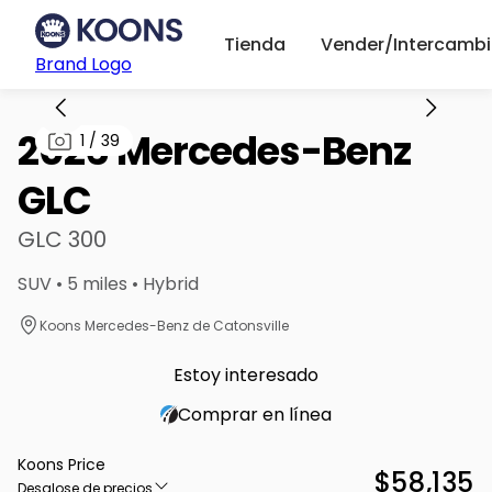
Tienda
Vender/Intercambi
Brand Logo
2026 Mercedes-Benz
1
/
39
GLC
GLC 300
SUV • 5 miles • Hybrid
Koons Mercedes-Benz de Catonsville
Estoy interesado
Comprar en línea
Koons Price
$58,135
Desglose de precios