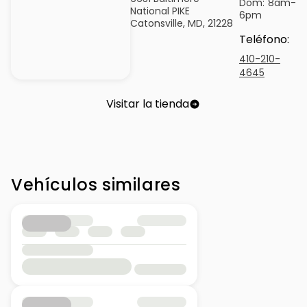
Dom:
8am-
National PIKE
6pm
Catonsville, MD, 21228
Teléfono
:
410-210-
4645
Visitar la tienda
Vehículos similares