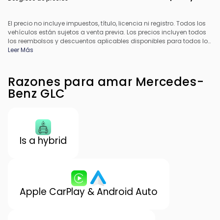
El precio no incluye impuestos, título, licencia ni registro. Todos los
vehículos están sujetos a venta previa. Los precios incluyen todos
los reembolsos y descuentos aplicables disponibles para todos los
consumidores; pueden aplicarse reembolsos adicionales. Es
Leer Más
posible que los precios no sean compatibles con ofertas
especiales de financiamiento. Todos los precios incluyen la tarifa
de procesamiento del concesionario. El precio real del
Razones para amar Mercedes-
concesionario puede variar.
Benz GLC
Is a hybrid
Apple CarPlay & Android Auto