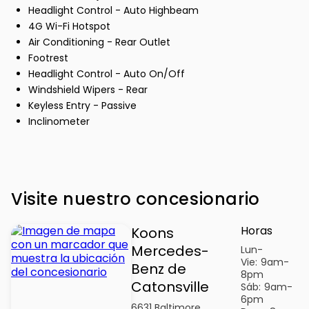
Headlight Control - Auto Highbeam
4G Wi-Fi Hotspot
Air Conditioning - Rear Outlet
Footrest
Headlight Control - Auto On/Off
Windshield Wipers - Rear
Keyless Entry - Passive
Inclinometer
Visite nuestro concesionario
Horas
Koons
Mercedes-
Lun-
Vie:
9am-
Benz de
8pm
Catonsville
Sáb:
9am-
6pm
6631 Baltimore