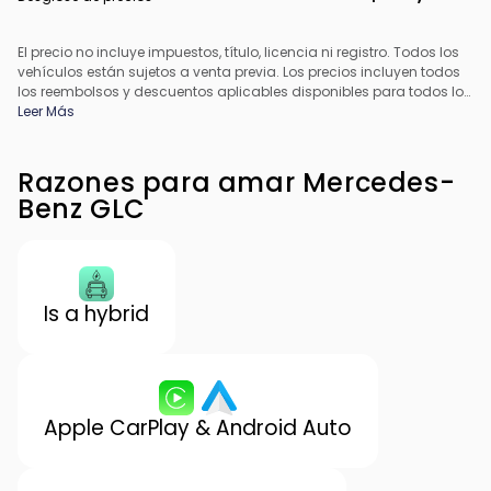
El precio no incluye impuestos, título, licencia ni registro. Todos los
vehículos están sujetos a venta previa. Los precios incluyen todos
los reembolsos y descuentos aplicables disponibles para todos los
consumidores; pueden aplicarse reembolsos adicionales. Es
Leer Más
posible que los precios no sean compatibles con ofertas
especiales de financiamiento. Todos los precios incluyen la tarifa
de procesamiento del concesionario. El precio real del
Razones para amar Mercedes-
concesionario puede variar.
Benz GLC
Is a hybrid
Apple CarPlay & Android Auto