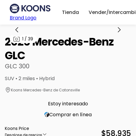
Tienda
Vender/Intercambi
Brand Logo
2026 Mercedes-Benz
1
/
39
GLC
GLC 300
SUV • 2 miles • Hybrid
Koons Mercedes-Benz de Catonsville
Estoy interesado
Comprar en línea
Koons Price
$58,935
Desglose de precios