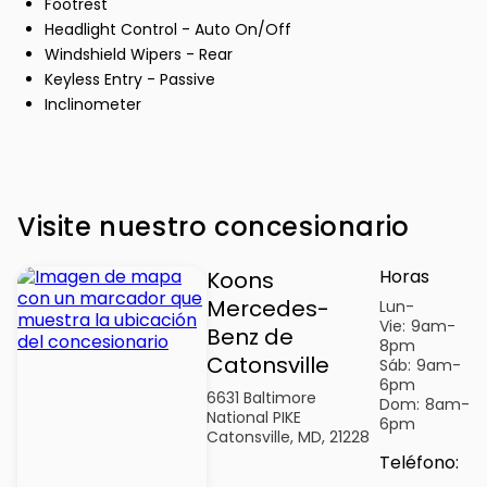
Footrest
Headlight Control - Auto On/Off
Windshield Wipers - Rear
Keyless Entry - Passive
Inclinometer
Visite nuestro concesionario
Horas
Koons
Mercedes-
Lun-
Vie:
9am-
Benz de
8pm
Catonsville
Sáb:
9am-
6pm
6631 Baltimore
Dom:
8am-
National PIKE
6pm
Catonsville, MD, 21228
Teléfono
: