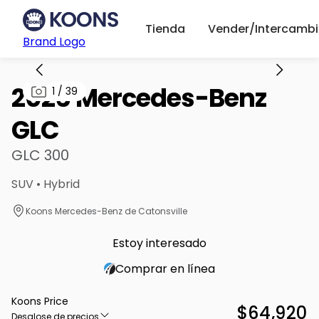
Tienda
Vender/Intercambi
Brand Logo
2026 Mercedes-Benz
1
/
39
GLC
GLC 300
SUV • Hybrid
Koons Mercedes-Benz de Catonsville
Estoy interesado
Comprar en línea
Koons Price
$64,920
Desglose de precios