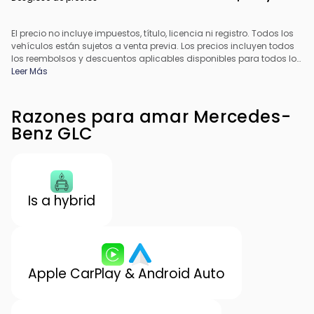
El precio no incluye impuestos, título, licencia ni registro. Todos los
vehículos están sujetos a venta previa. Los precios incluyen todos
los reembolsos y descuentos aplicables disponibles para todos los
consumidores; pueden aplicarse reembolsos adicionales. Es
Leer Más
posible que los precios no sean compatibles con ofertas
especiales de financiamiento. Todos los precios incluyen la tarifa
de procesamiento del concesionario. El precio real del
Razones para amar Mercedes-
concesionario puede variar.
Benz GLC
Is a hybrid
Apple CarPlay & Android Auto