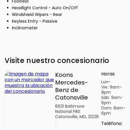
Footrest
Headlight Control - Auto On/Off
Windshield Wipers - Rear
Keyless Entry - Passive
Inclinometer
Visite nuestro concesionario
Horas
Koons
Mercedes-
Lun-
Vie:
9am-
Benz de
8pm
Catonsville
Sáb:
9am-
6pm
6631 Baltimore
Dom:
8am-
National PIKE
6pm
Catonsville, MD, 21228
Teléfono
: