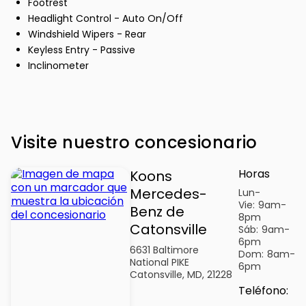
Footrest
Headlight Control - Auto On/Off
Windshield Wipers - Rear
Keyless Entry - Passive
Inclinometer
Visite nuestro concesionario
Horas
Koons
Mercedes-
Lun-
Vie:
9am-
Benz de
8pm
Catonsville
Sáb:
9am-
6pm
6631 Baltimore
Dom:
8am-
National PIKE
6pm
Catonsville, MD, 21228
Teléfono
: