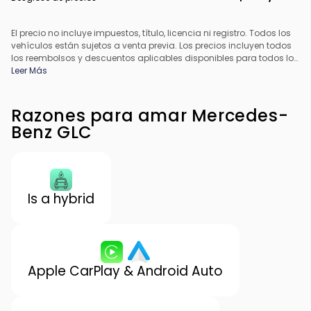
El precio no incluye impuestos, título, licencia ni registro. Todos los
vehículos están sujetos a venta previa. Los precios incluyen todos
los reembolsos y descuentos aplicables disponibles para todos los
consumidores; pueden aplicarse reembolsos adicionales. Es
Leer Más
posible que los precios no sean compatibles con ofertas
especiales de financiamiento. Todos los precios incluyen la tarifa
de procesamiento del concesionario. El precio real del
Razones para amar Mercedes-
concesionario puede variar.
Benz GLC
Is a hybrid
Apple CarPlay & Android Auto