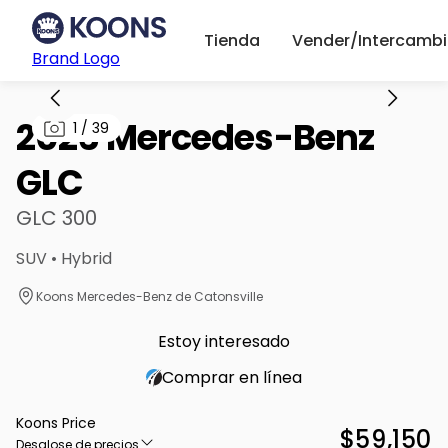
Tienda
Vender/Intercambi
Brand Logo
2026 Mercedes-Benz
1
/
39
GLC
GLC 300
SUV • Hybrid
Koons Mercedes-Benz de Catonsville
Estoy interesado
Comprar en línea
Koons Price
$59,150
Desglose de precios