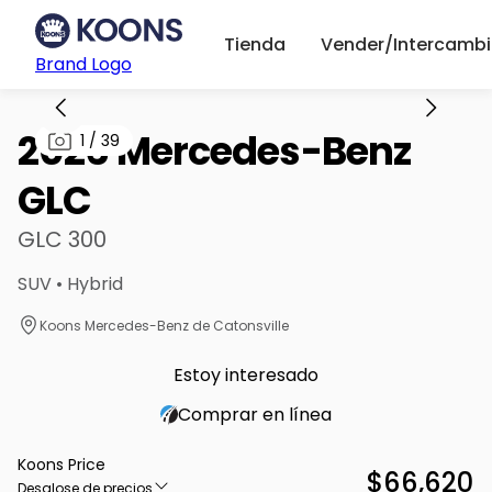
Tienda
Vender/Intercambi
Brand Logo
2026 Mercedes-Benz
1
/
39
GLC
GLC 300
SUV • Hybrid
Koons Mercedes-Benz de Catonsville
Estoy interesado
Comprar en línea
Koons Price
$66,620
Desglose de precios