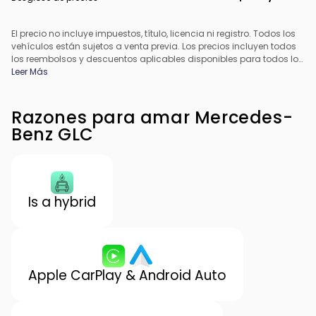
El precio no incluye impuestos, título, licencia ni registro. Todos los
vehículos están sujetos a venta previa. Los precios incluyen todos
los reembolsos y descuentos aplicables disponibles para todos los
consumidores; pueden aplicarse reembolsos adicionales. Es
Leer Más
posible que los precios no sean compatibles con ofertas
especiales de financiamiento. Todos los precios incluyen la tarifa
de procesamiento del concesionario. El precio real del
Razones para amar Mercedes-
concesionario puede variar.
Benz GLC
Is a hybrid
Apple CarPlay & Android Auto