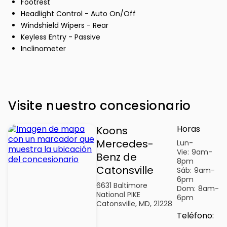
Footrest
Headlight Control - Auto On/Off
Windshield Wipers - Rear
Keyless Entry - Passive
Inclinometer
Visite nuestro concesionario
Horas
Koons
Mercedes-
Lun-
Vie:
9am-
Benz de
8pm
Catonsville
Sáb:
9am-
6pm
6631 Baltimore
Dom:
8am-
National PIKE
6pm
Catonsville, MD, 21228
Teléfono
: