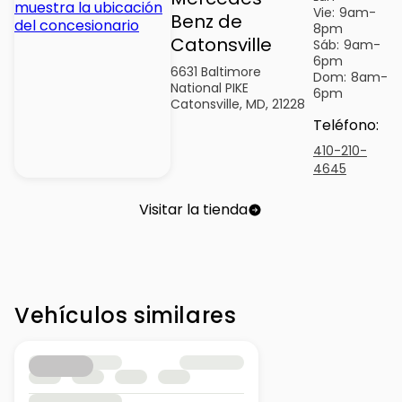
Vie:
9am-
Benz de
8pm
Catonsville
Sáb:
9am-
6pm
6631 Baltimore
Dom:
8am-
National PIKE
6pm
Catonsville, MD, 21228
Teléfono
:
410-210-
4645
Visitar la tienda
Vehículos similares