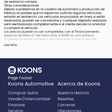
de realizar la compra.
Otras consideraciones
Debido a problemas en la cadena de suministro y producción de
fábrica, es posible que no sepamos cuándo algunos vehículos
estarán en existencia. Los vehículos anunciados en línea, si están
reservados, pueden ser cancelados y cualquier depósito realizado
será reembolsado completamente si el cliente decide no arrendar
o comprar el vehículo.
Los precios pueden no ser compatibles con el "financiamiento
especial de fábrica" del fabricante. El MSRP es solo el Precio
Sugerido de Venta al Público del fabricante. El precio real del
concesionario puede variar.
Leer Más
...
Debido a la disponibilidad, algunas imágenes y opciones
mostradas pueden ser imágenes de archivo o ejemplos y podrían
no reflejar el color exacto del vehículo, acabados, opciones u otras
especificaciones.
Todos los vehículos están sujetos a venta previa.
Todo financiamiento está sujeto a crédito aprobado.
Qué está incluido
:
Page Footer
Todos los precios incluyen los descuentos y estímulos aplicables.
Pueden aplicar descuentos y estímulos adicionales para aquellos
Koons Automotive
Acerca de Koons
que califiquen. Cualquier incentivo o precio puede depender de los
períodos del programa de incentivos del fabricante, los cuales
Comprar autos
Nuestra Historia
pueden variar o expirar.
Qué no está incluido
:
Vender/Intercambiar
Reseñas
Los precios no incluyen impuestos, etiquetas, título, registro, tarifa
Finanzas
Carreras
de archivo electrónico y tarifa de procesamiento de $995 en
Virginia, $849 en Richmond, VA y $800 en Maryland.
Servicio
Ubicaciones