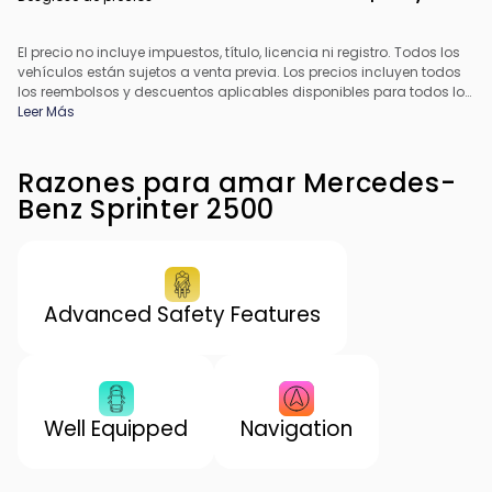
El precio no incluye impuestos, título, licencia ni registro. Todos los
vehículos están sujetos a venta previa. Los precios incluyen todos
los reembolsos y descuentos aplicables disponibles para todos los
consumidores; pueden aplicarse reembolsos adicionales. Es
Leer Más
posible que los precios no sean compatibles con ofertas
especiales de financiamiento. Todos los precios incluyen la tarifa
de procesamiento del concesionario. El precio real del
Razones para amar Mercedes-
concesionario puede variar.
Benz Sprinter 2500
Advanced Safety Features
Well Equipped
Navigation