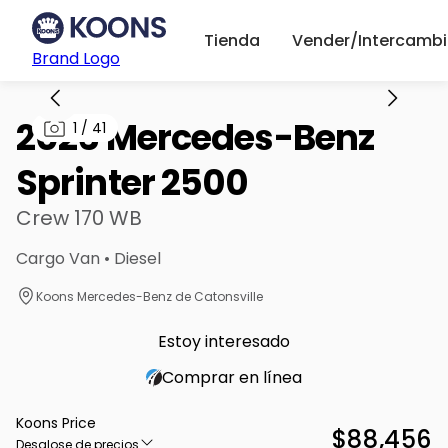
Tienda
Vender/Intercambi
Brand Logo
2026 Mercedes-Benz
1
/
41
Sprinter 2500
Crew 170 WB
Cargo Van • Diesel
Koons Mercedes-Benz de Catonsville
Estoy interesado
Comprar en línea
Koons Price
$88,456
Desglose de precios