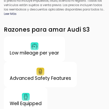
El precio no incluye impuestos, título, licencia ni registro. Todos los
vehículos están sujetos a venta previa. Los precios incluyen todos
los reembolsos y descuentos aplicables disponibles para todos los
consumidores; pueden aplicarse reembolsos adicionales. Es
Leer Más
posible que los precios no sean compatibles con ofertas
especiales de financiamiento. Todos los precios incluyen la tarifa
de procesamiento del concesionario. El precio real del
Razones para amar Audi S3
concesionario puede variar.
Low mileage per year
Advanced Safety Features
Well Equipped