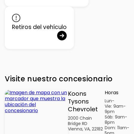
Retiros del vehículo
Visite nuestro concesionario
Horas
Koons
Tysons
Lun-
Vie:
9am-
Chevrolet
9pm
Sáb:
9am-
2000 Chain
8pm
Bridge RD
Dom:
11am-
Vienna, VA, 22182
5pm