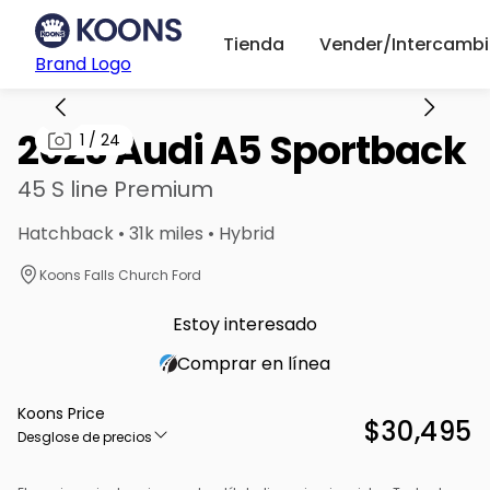
Tienda
Vender/Intercambi
Brand Logo
2023 Audi A5 Sportback
1
/
24
45 S line Premium
Hatchback • 31k miles • Hybrid
Koons Falls Church Ford
Estoy interesado
Comprar en línea
Koons Price
$30,495
Desglose de precios