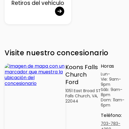
Retiros del vehículo
Visite nuestro concesionario
Horas
Koons Falls
Church
Lun-
Vie:
9am-
Ford
9pm
Sáb:
9am-
1051 East Broad ST
8pm
Falls Church, VA,
Dom:
11am-
22044
6pm
Teléfono
:
703-783-