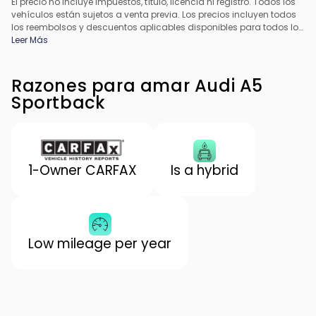
El precio no incluye impuestos, título, licencia ni registro. Todos los
vehículos están sujetos a venta previa. Los precios incluyen todos
los reembolsos y descuentos aplicables disponibles para todos los
consumidores; pueden aplicarse reembolsos adicionales. Es
Leer Más
posible que los precios no sean compatibles con ofertas
especiales de financiamiento. Todos los precios incluyen la tarifa
de procesamiento del concesionario. El precio real del
Razones para amar Audi A5
concesionario puede variar.
Sportback
1-Owner CARFAX
Is a hybrid
Low mileage per year