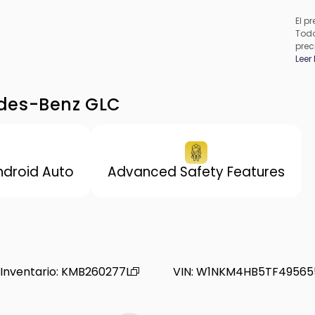
El pr
Todo
prec
apli
Leer
pued
los 
de f
des-Benz GLC
proc
conc
ndroid Auto
Advanced Safety Features
Inventario
:
KMB260277L
VIN
:
W1NKM4HB5TF49565