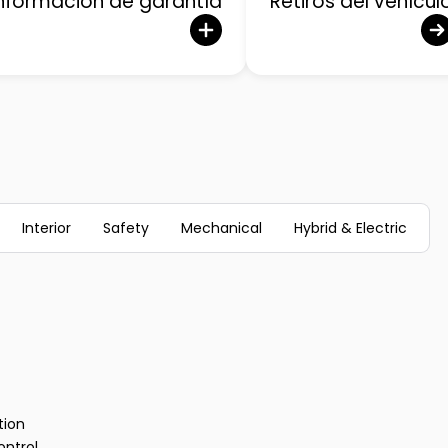
Información de garantía
Retiros del vehícul
Interior
Safety
Mechanical
Hybrid & Electric
tion
ontrol