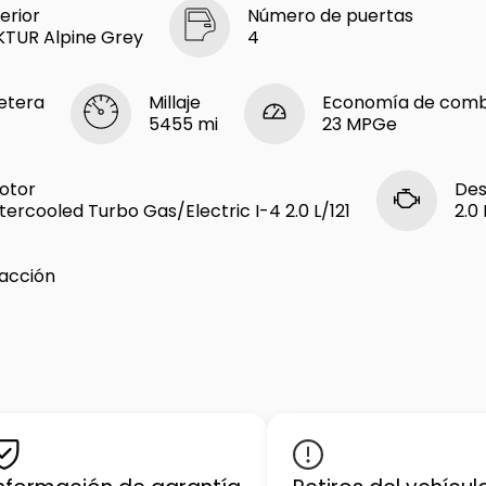
erior
Número de puertas
TUR Alpine Grey
4
etera
Millaje
Economía de combu
5455 mi
23 MPGe
otor
Des
ntercooled Turbo Gas/Electric I-4 2.0 L/121
2.0 
racción