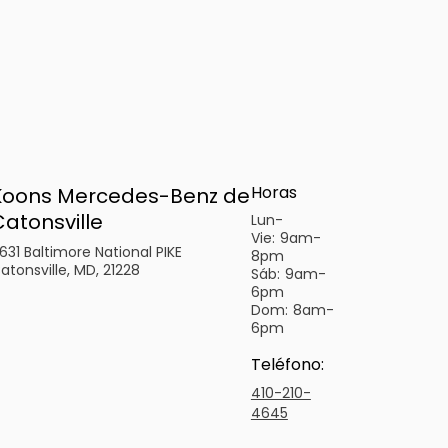
Horas
Koons Mercedes-Benz de
Catonsville
Lun-
Vie:
9am-
631 Baltimore National PIKE
8pm
atonsville, MD, 21228
Sáb:
9am-
6pm
Dom:
8am-
6pm
Teléfono
:
410-210-
4645