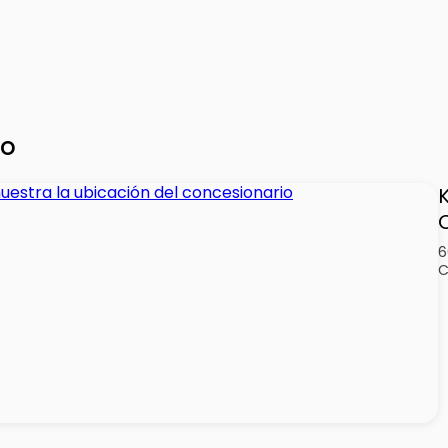
io
6
C