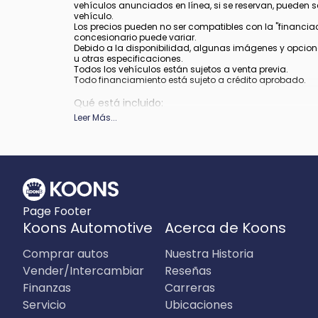
vehículos anunciados en línea, si se reservan, pueden 
vehículo.
Los precios pueden no ser compatibles con la "financiació
concesionario puede variar.
Debido a la disponibilidad, algunas imágenes y opcion
u otras especificaciones.
Todos los vehículos están sujetos a venta previa.
Todo financiamiento está sujeto a crédito aprobado.
Qué está incluido
:
Todos los precios incluyen los descuentos y estímulos 
Leer Más
...
depender de los períodos del programa de incentivos del
Qué no está incluido
:
Los precios no incluyen impuestos, etiquetas, título, re
Page Footer
Koons Automotive
Acerca de Koons
Comprar autos
Nuestra Historia
Vender/Intercambiar
Reseñas
Finanzas
Carreras
Servicio
Ubicaciones