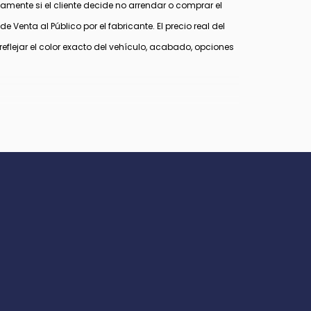
mente si el cliente decide no arrendar o comprar el
 Venta al Público por el fabricante. El precio real del
lejar el color exacto del vehículo, acabado, opciones
los que califiquen. Cualquier incentivo o precio puede
Virginia, $849 en Richmond, VA y $800 en Maryland.