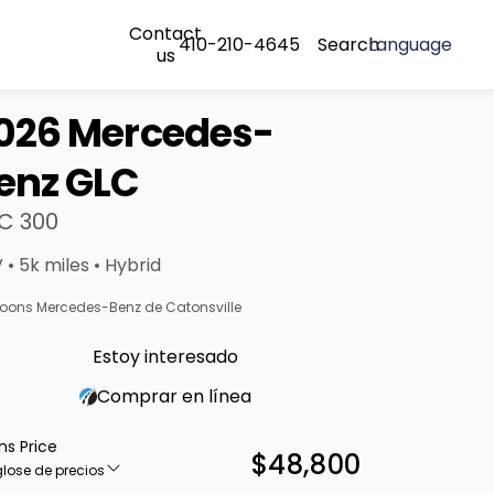
Contact
410-210-4645
Search
Language
us
026 Mercedes-
enz GLC
C 300
 • 5k miles • Hybrid
oons Mercedes-Benz de Catonsville
Estoy interesado
Comprar en línea
ns Price
$48,800
lose de precios