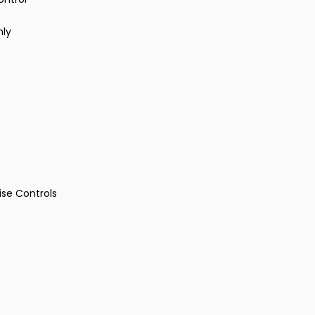
nly
ise Controls