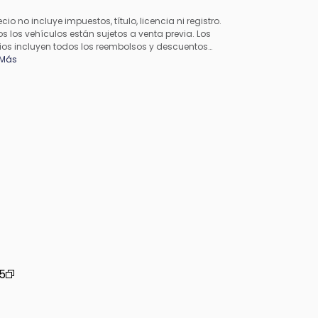
ecio no incluye impuestos, título, licencia ni registro.
s los vehículos están sujetos a venta previa. Los
ios incluyen todos los reembolsos y descuentos
cables disponibles para todos los consumidores;
 Más
en aplicarse reembolsos adicionales. Es posible que
precios no sean compatibles con ofertas especiales
inanciamiento. Todos los precios incluyen la tarifa de
esamiento del concesionario. El precio real del
esionario puede variar.
5