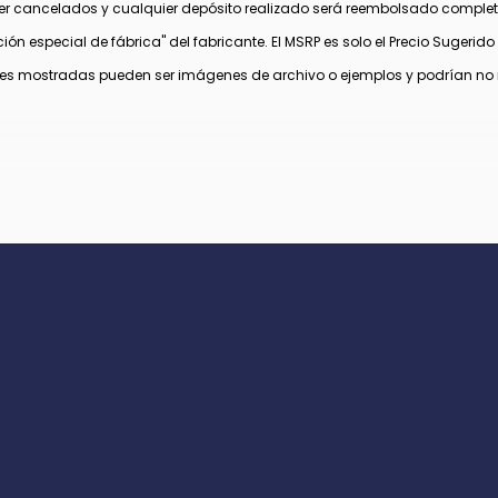
ser cancelados y cualquier depósito realizado será reembolsado completa
n especial de fábrica" del fabricante. El MSRP es solo el Precio Sugerido de
es mostradas pueden ser imágenes de archivo o ejemplos y podrían no ref
aplicables. Pueden aplicar descuentos y estímulos adicionales para aquel
 fabricante, los cuales pueden variar o expirar.
gistro, tarifa de archivo electrónico y tarifa de procesamiento de $995 en 