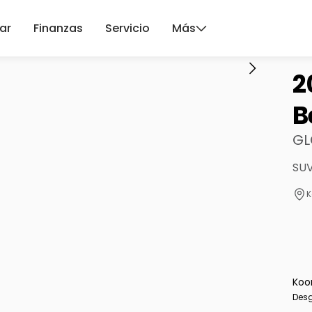
ar
Finanzas
Servicio
Más
2
B
GL
SUV
K
Koo
Desg