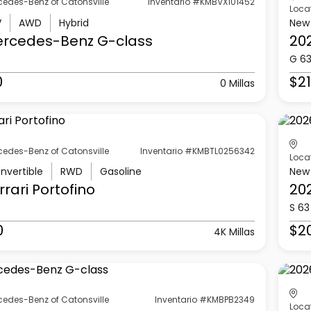
cedes-Benz of Catonsville
Inventario #KMBVX101452
Loca
V
AWD
Hybrid
New
ercedes-Benz
G-class
20
G 6
0
$21
0 Millas
cedes-Benz of Catonsville
Inventario #KMBTL0256342
Loca
nvertible
RWD
Gasoline
New
rrari
Portofino
20
S 63
0
$2
4K Millas
cedes-Benz of Catonsville
Inventario #KMBPB2349
Loca