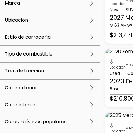
Mer
Marca
Location
New
SU
2027 M
Ubicación
G 63 AMG®
$213,47
Estilo de carrocería
Tipo de combustible
Mer
Location
Tren de tracción
Used
Co
2020 Fe
Color exterior
Base
$210,80
Color interior
Características populares
Mer
Location