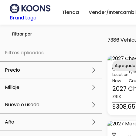
Tienda
Vender/Intercambi
Brand Logo
Filtrar por
7386 Vehícu
Filtros aplicados
Agregado
Precio
Tys
Location
New
Co
Millaje
2027 Ch
$5k
$309k
ZR1X
Nuevo o usado
$308,65
0 mi
259k mi
Año