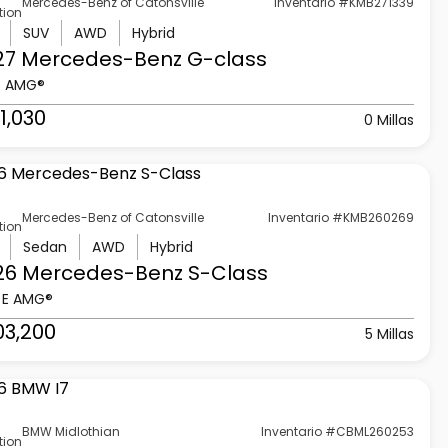
Mercedes-Benz of Catonsville
Inventario #KMB271339
tion
SUV
AWD
Hybrid
27 Mercedes-Benz
G-class
3 AMG®
1,030
0 Millas
Mercedes-Benz of Catonsville
Inventario #KMB260269
tion
Sedan
AWD
Hybrid
26 Mercedes-Benz
S-Class
 E AMG®
03,200
5 Millas
BMW Midlothian
Inventario #CBML260253
tion