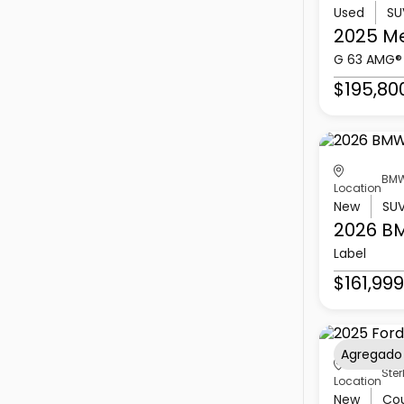
Used
SU
2025 M
G 63 AMG®
$195,80
BMW
Location
New
SU
2026 B
Label
$161,999
Agregado
Ster
Location
New
Co