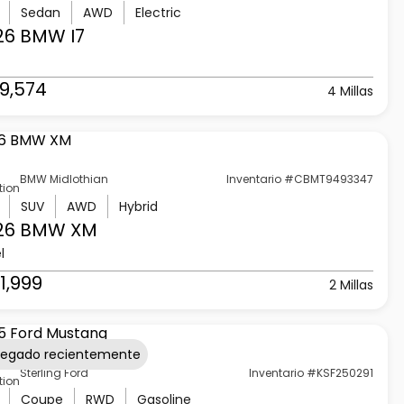
Sedan
AWD
Electric
26 BMW
I7
9,574
4 Millas
BMW Midlothian
Inventario #CBMT9493347
tion
SUV
AWD
Hybrid
26 BMW
XM
l
1,999
2 Millas
regado recientemente
Sterling Ford
Inventario #KSF250291
tion
Coupe
RWD
Gasoline