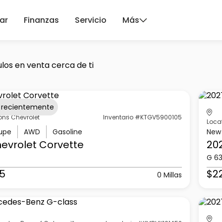
ar
Finanzas
Servicio
Más
los en venta cerca de ti
 recientemente
ons Chevrolet
Inventario #KTGV5900105
Loca
upe
AWD
Gasoline
New
evrolet
Corvette
20
G 6
5
$2
0 Millas