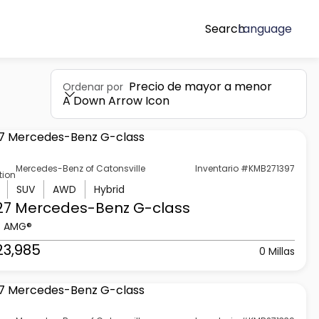
Search
Language
Precio de mayor a menor
Ordenar por
A Down Arrow Icon
Mercedes-Benz of Catonsville
Inventario #KMB271397
tion
SUV
AWD
Hybrid
27 Mercedes-Benz
G-class
3 AMG®
23,985
0 Millas