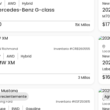
V
AWD
Hybrid
New
ercedes-Benz
G-class
20
M70
0
$17
15K Millas
 Richmond
Inventario #CRB260555
Loca
V
AWD
Hybrid
New
MW
XM
20
Labe
$16
3 Millas
 recientemente
Ag
ling Ford
Inventario #KSF250815
Loca
upe
RWD
Gasoline
New