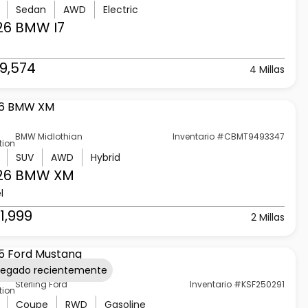
Sedan
AWD
Electric
26 BMW
I7
9,574
4 Millas
BMW Midlothian
Inventario #CBMT9493347
tion
SUV
AWD
Hybrid
26 BMW
XM
l
1,999
2 Millas
regado recientemente
Sterling Ford
Inventario #KSF250291
tion
Coupe
RWD
Gasoline