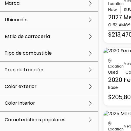
Mer
Marca
Location
New
SU
2027 M
Ubicación
G 63 AMG®
$213,47
Estilo de carrocería
Tipo de combustible
Mer
Location
Tren de tracción
Used
Co
2020 Fe
Color exterior
Base
$205,80
Color interior
Características populares
Mer
Location