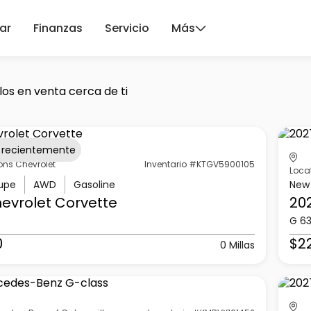
ar
Finanzas
Servicio
Más
los en venta cerca de ti
 recientemente
ons Chevrolet
Inventario #KTGV5900105
Loca
upe
AWD
Gasoline
New
evrolet
Corvette
20
G 6
0
$2
0 Millas