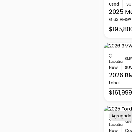
Used
SU
2025 M
G 63 AMG®
$195,80
BMW
Location
New
SU
2026 B
Label
$161,999
Agregado
Ster
Location
New
Co