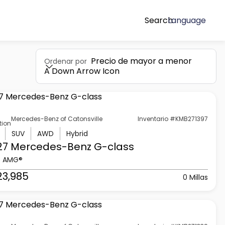
Search
Language
Precio de mayor a menor
Ordenar por
A Down Arrow Icon
Mercedes-Benz of Catonsville
Inventario #KMB271397
tion
SUV
AWD
Hybrid
27 Mercedes-Benz
G-class
3 AMG®
23,985
0 Millas