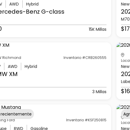
V
AWD
Hybrid
New
ercedes-Benz
G-class
20
M70
0
$17
15K Millas
 Richmond
Inventario #CRB260555
Loca
V
AWD
Hybrid
New
MW
XM
20
Labe
$16
3 Millas
 recientemente
Ag
ling Ford
Inventario #KSF250815
Loca
upe
RWD
Gasoline
New