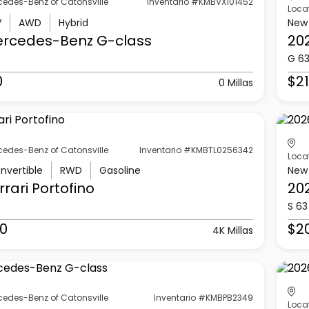
cedes-Benz of Catonsville
Inventario #KMBVX101452
Loca
V
AWD
Hybrid
New
ercedes-Benz
G-class
20
G 6
0
$21
0 Millas
cedes-Benz of Catonsville
Inventario #KMBTL0256342
Loca
nvertible
RWD
Gasoline
New
rrari
Portofino
20
S 63
0
$2
4K Millas
cedes-Benz of Catonsville
Inventario #KMBPB2349
Loca