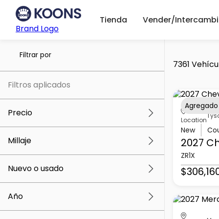
Tienda
Vender/Intercambi
Brand Logo
Filtrar por
7361 Vehícu
Filtros aplicados
Agregado
Precio
Tys
Location
New
Co
Millaje
2027 Ch
$5k
$307k
ZR1X
Nuevo o usado
$306,16
0 mi
259k mi
Año