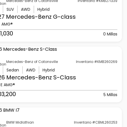
Mercedes-Benz of Catonsville
Inventario #KMB271339
tion
SUV
AWD
Hybrid
27 Mercedes-Benz
G-class
3 AMG®
1,030
0 Millas
Mercedes-Benz of Catonsville
Inventario #KMB260269
tion
Sedan
AWD
Hybrid
26 Mercedes-Benz
S-Class
 E AMG®
03,200
5 Millas
BMW Midlothian
Inventario #CBML260253
tion